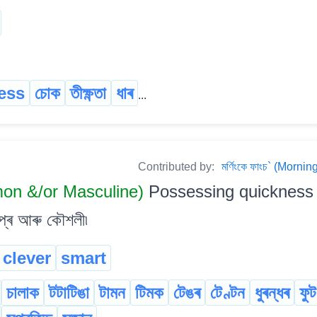
ess
চোক
তীক্ষ্ণতা
ধাৰ
...
Contributed by:
মৰ্ণিংকে ফাংচ` (Mor
on &/or Masculine)
Possessing quickness of
ীপ্ৰ আৰু কৌশলী৷
clever
smart
চালাক
টটাটিঙা
টামন
টিমক
টেঙৰ
টেণ্টন
ধুৰন্ধৰ
ফুট