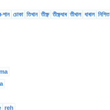
ৰ-শান
চোকা
তিখান
তীক্ষ্ণ
তীক্ষ্ণধাৰ
তীখাল
ধাৰাল
নিশিত
ama
a
e
reh