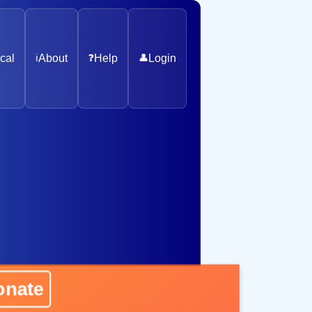
cal
ℹ️
About
❓
Help
👤
Login
ate