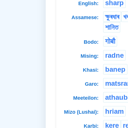
sharp
English:
ক্ষুৰধাৰ
খ
Assamese:
শানিত
गोबौ
Bodo:
radne
Mising:
banep
Khasi:
matsr
Garo:
athaub
Meeteilon:
hriam
Mizo (Lushai):
kere
r
Karbi: