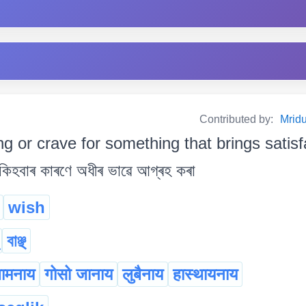
Contributed by:
Mrid
ng or crave for something that brings satis
্য কিহবাৰ কাৰণে অধীৰ ভাৱে আগ্ৰহ কৰা
wish
বাঞ্ছ্
ामनाय
गोसो जानाय
लुबैनाय
हास्थायनाय