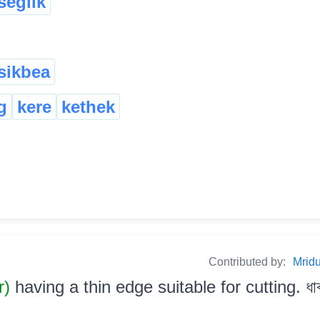
seglik
sikbea
g
kere
kethek
Contributed by:
Mrid
r)
having a thin edge suitable for cutting. ধা