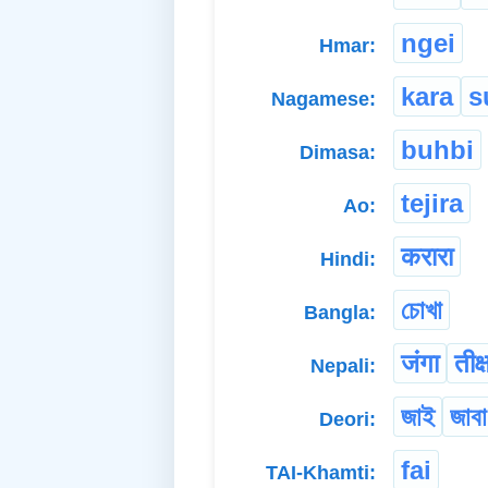
ngei
Hmar:
kara
s
Nagamese:
buhbi
Dimasa:
tejira
Ao:
करारा
Hindi:
চোখা
Bangla:
जंगा
तीक्
Nepali:
জাই
জাবা
Deori:
fai
TAI-Khamti: