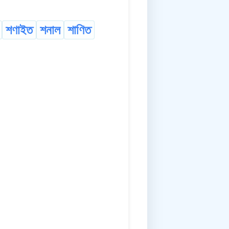
শণাইত
শনাল
শাণিত