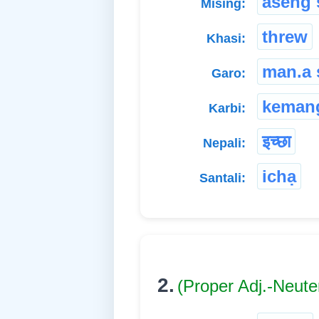
aseng 
Mising:
threw
Khasi:
man.a 
Garo:
keman
Karbi:
इच्छा
Nepali:
ichạ
Santali:
2.
(Proper Adj.-Neute