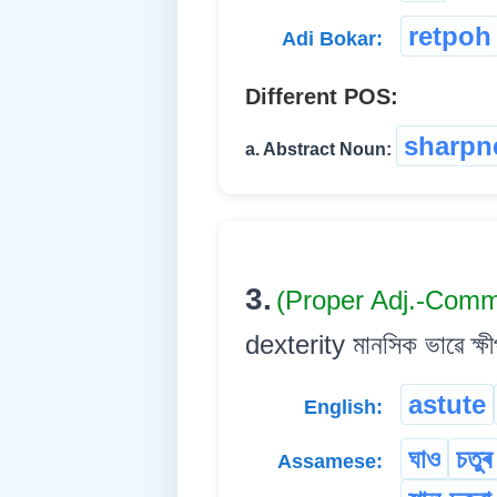
retpoh
Adi Bokar:
Different POS:
sharpn
a. Abstract Noun:
3.
(Proper Adj.-Comm
dexterity মানসিক ভাৱে ক্ষ
astute
English:
ঘাও
চতুৰ
Assamese: