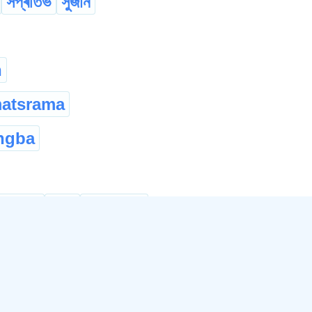
সপ্ৰতিভ
সুজান
n
matsrama
ngba
ethek
reh
thekser
sotur
tengor
pakor