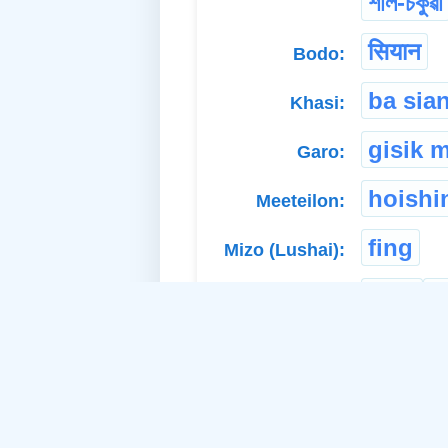
শাল-চকুৱা
सियान
Bodo:
ba sia
Khasi:
gisik 
Garo:
hoishi
Meeteilon:
fing
Mizo (Lushai):
kere
k
Karbi:
chalak
Nagamese:
grikbi
Dimasa:
লেইম্
TAI-Ahom: