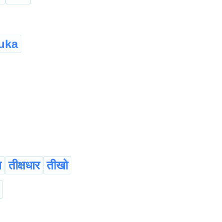
uka
ष
तीक्षधार
तीखो