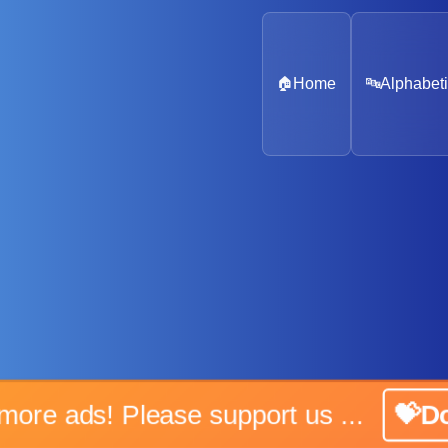
🏠
Home
🔤
Alphabeti
No more ads! Please support us ...
💝Don