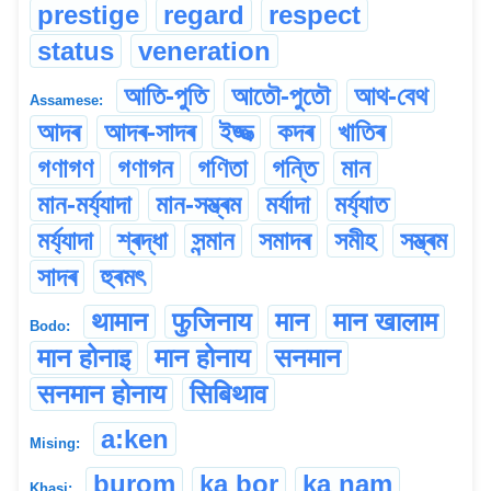
prestige
regard
respect
status
veneration
আতি-পুতি
আতৌ-পুতৌ
আথ-বেথ
Assamese:
আদৰ
আদৰ-সাদৰ
ইজ্জত্‍
কদৰ
খাতিৰ
গণাগণ
গণাগন
গণিতা
গন্তি
মান
মান-মৰ্য্যাদা
মান-সম্ভ্ৰম
মৰ্যাদা
মৰ্য্যাত
মৰ্য্যাদা
শ্ৰদ্ধা
সন্মান
সমাদৰ
সমীহ
সম্ভ্ৰম
সাদৰ
হুৰমৎ
थामान
फुजिनाय
मान
मान खालाम
Bodo:
मान होनाइ
मान होनाय
सनमान
सनमान होनाय
सिबिथाव
a:ken
Mising:
burom
ka bor
ka nam
Khasi: