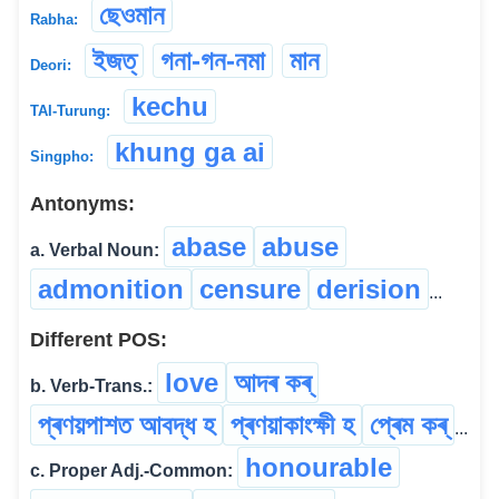
ছেওমান
Rabha:
ইজত্
গনা-গন-নমা
মান
Deori:
kechu
TAI-Turung:
khung ga ai
Singpho:
Antonyms:
abase
abuse
a. Verbal Noun:
admonition
censure
derision
...
Different POS:
love
আদৰ ক‍ৰ্‌
b. Verb-Trans.:
প্ৰণয়পাশত আবদ্ধ হ
প্ৰণয়াকাংক্ষী হ
প্ৰেম কৰ্
...
honourable
c. Proper Adj.-Common: