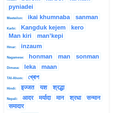
pyniadei
ikai khumnaba
sanman
Meeteilon:
Kangduk kejem
kero
Karbi:
Man kiri
man’kepi
inzaum
Hmar:
honman
man
sonman
Nagamese:
leka
maan
Dimasa:
খ্ৰোপ
TAI-Ahom:
इज्जत
यश
श्रद्धा
Hindi:
आदर
मर्यादा
मान
श्रधा
सन्मान
Nepali:
समादार