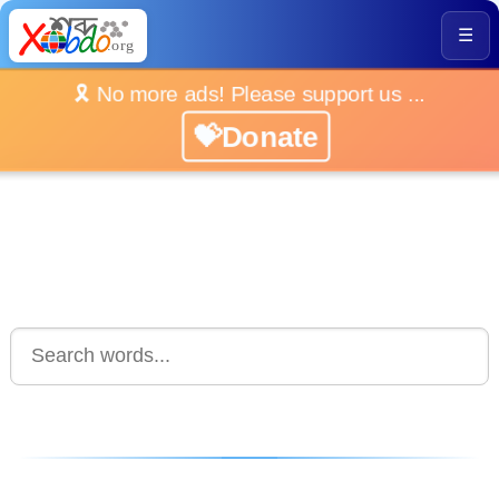
☰
🎗️ No more ads! Please support us ...
💝Donate