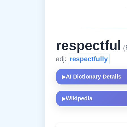
respectful
(
adj:
respectfully
AI Dictionary Details
▶
Wikipedia
▶