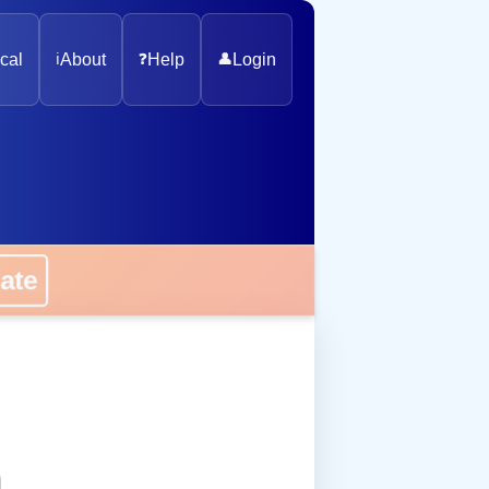
cal
ℹ️
About
❓
Help
👤
Login
onate