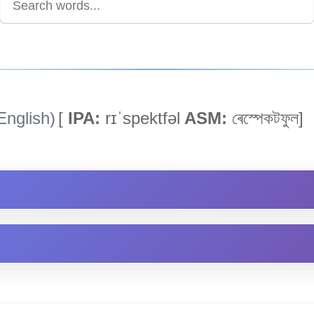
English)
[
IPA:
rɪˈspektfəl
ASM:
ৰেস্পেকটফুল]