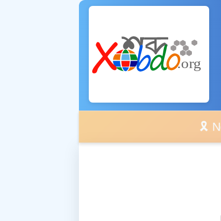
🎗️ No