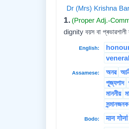
Dr (Mrs) Krishna Ba
1.
(Proper Adj.-Com
dignity বয়স বা প্ৰভাৱশালী ব
honour
English:
venera
অনৱ
অৰ্চ
Assamese:
পূজ্যপাদ
মাননীয়
ম
সন্মানজনক
मान गोनां
Bodo: