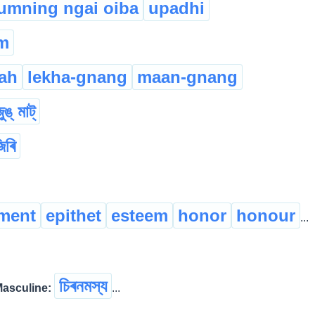
humning ngai oiba
upadhi
m
ah
lekha-gnang
maan-gnang
ুঙ্ মাট্
িৰি
ment
epithet
esteem
honor
honour
...
চিৰনমস্য
Masculine:
...