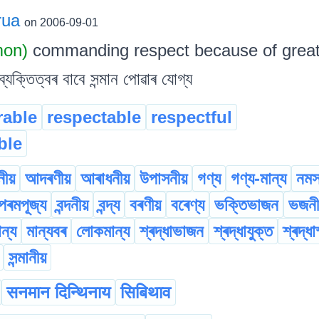
rua
on 2006-09-01
mon)
commanding respect because of great
্যক্তিত্বৰ বাবে সন্মান পোৱাৰ যোগ্য
able
respectable
respectful
ble
নীয়
আদৰণীয়
আৰাধনীয়
উপাসনীয়
গণ্য
গণ্য-মান্য
নমস
পৰমপূজ্য
বন্দনীয়
বন্দ্য
বৰণীয়
বৰেণ্য
ভক্তিভাজন
ভজনী
ান্য
মান্যবৰ
লোকমান্য
শ্ৰদ্ধাভাজন
শ্ৰদ্ধাযুক্ত
শ্ৰদ্ধা
সন্মানীয়
सनमान दिन्थिनाय
सिबिथाव