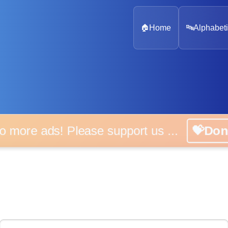
🏠
Home
🔤
Alphabeti
 more ads! Please support us ...
💝D