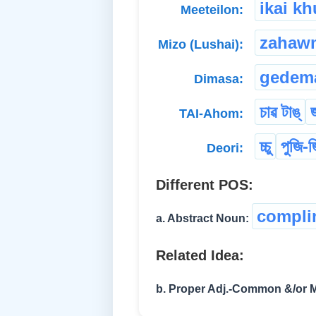
ikai k
Meeteilon:
zahaw
Mizo (Lushai):
gedem
Dimasa:
চাৱ টাঙ্
জ
TAI-Ahom:
চ্চু
পুজি-জ
Deori:
Different POS:
compli
a. Abstract Noun:
Related Idea:
b. Proper Adj.-Common &/or 