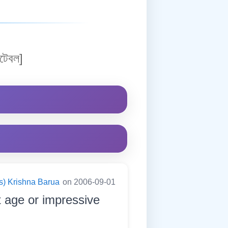
টেবল]
s) Krishna Barua
on 2006-09-01
 age or impressive