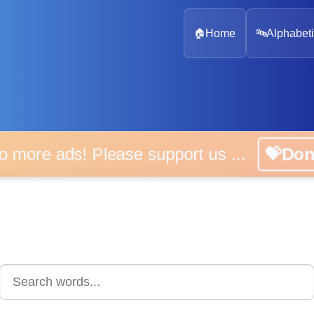
🏠
Home
🔤
Alphabeti
 more ads! Please support us ...
💝D