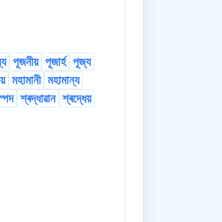
্য
পূজনীয়
পূজাৰ্হ
পূজ্য
য়
মহামানী
মহামান্য
স্পদ
শ্ৰদ্ধাৱান
শ্ৰদ্ধেয়