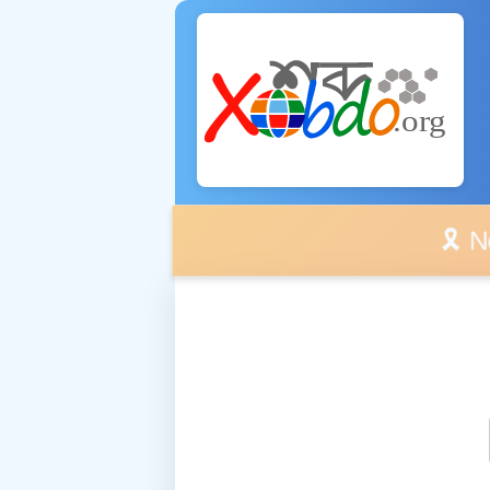
🎗️ No