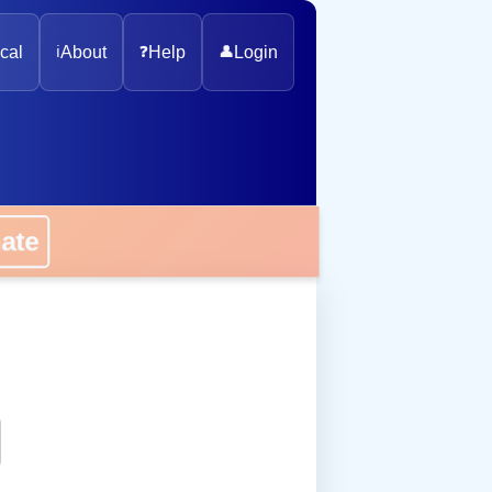
cal
ℹ️
About
❓
Help
👤
Login
onate