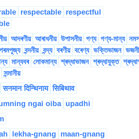
able
respectable
respectful
ble
নীয়
আদৰণীয়
আৰাধনীয়
উপাসনীয়
গণ্য
গণ্য-মান্য
নমস
পৰমপূজ্য
বন্দনীয়
বন্দ্য
বৰণীয়
বৰেণ্য
ভক্তিভাজন
ভজনী
ান্য
মান্যবৰ
লোকমান্য
শ্ৰদ্ধাভাজন
শ্ৰদ্ধাযুক্ত
শ্ৰদ্ধা
সন্মানীয়
सनमान दिन्थिनाय
सिबिथाव
humning ngai oiba
upadhi
m
ah
lekha-gnang
maan-gnang