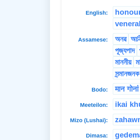
honour
English:
venera
অনৱ
অৰ্চ
Assamese:
পূজ্যপাদ
মাননীয়
ম
সন্মানজনক
मान गोनां
Bodo:
ikai k
Meeteilon:
zahaw
Mizo (Lushai):
gedem
Dimasa: