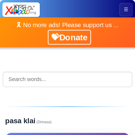
☰
🎗️ No more ads! Please support us ...
💝Donate
pasa klai
(Dimasa)