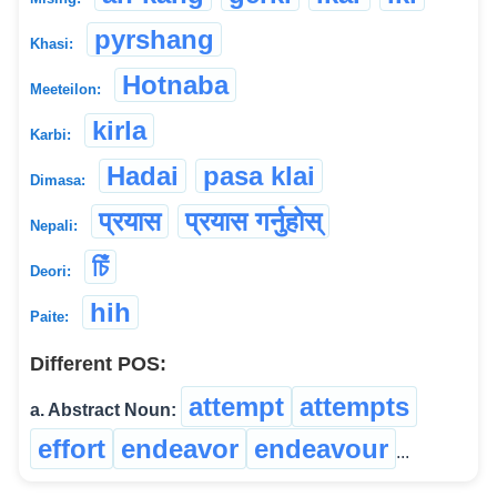
pyrshang
Khasi:
Hotnaba
Meeteilon:
kirla
Karbi:
Hadai
pasa klai
Dimasa:
प्रयास
प्रयास गर्नुहोस्
Nepali:
চিঁ
Deori:
hih
Paite:
Different POS:
attempt
attempts
a. Abstract Noun:
effort
endeavor
endeavour
...