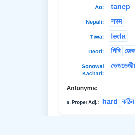
tanep
Ao:
नरम
Nepali:
leda
Tiwa:
গিৰি
জেব
Deori:
ভেজভেজীয়
Sonowal
Kachari:
Antonyms:
hard
কঠিন
a. Proper Adj.: