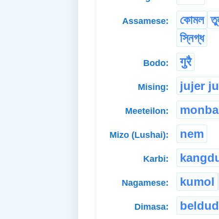
কোমল
তু
Assamese:
স্নিগ্ধ
गुरै
Bodo:
jujer j
Mising:
monba
Meeteilon:
nem
Mizo (Lushai):
kangd
Karbi:
kumol
Nagamese:
beldu
Dimasa: