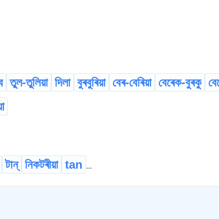
ব
তুল-তুলিয়া
দিলা
বুৰবুৰিয়া
বেৰ-বেৰিয়া
বেৰেক-বুৰকু
বে
া
টান্
নিকটৰীয়া
tan
...