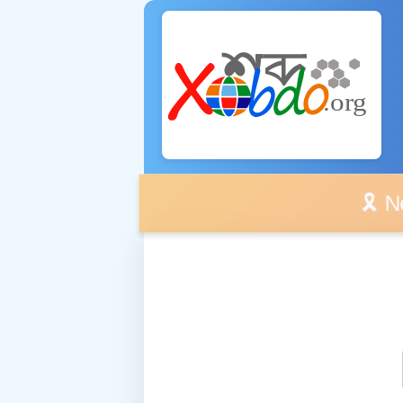
🎗️ No