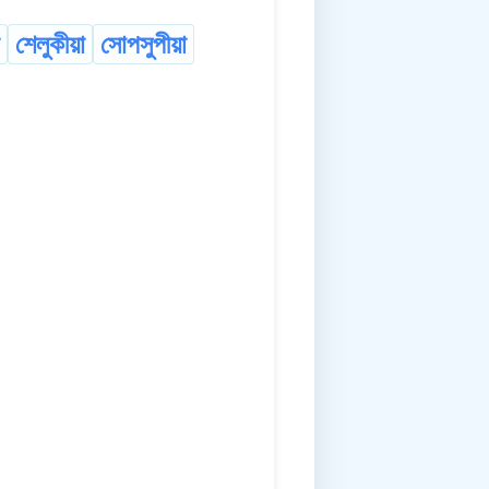
শেলুকীয়া
সোপসুপীয়া