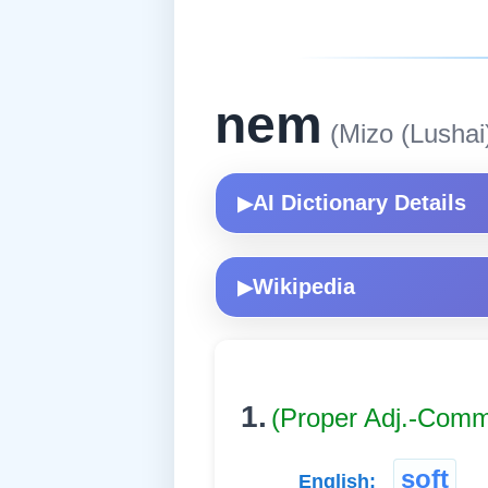
nem
(Mizo (Lushai
AI Dictionary Details
▶
Wikipedia
▶
1.
(Proper Adj.-Com
soft
English: