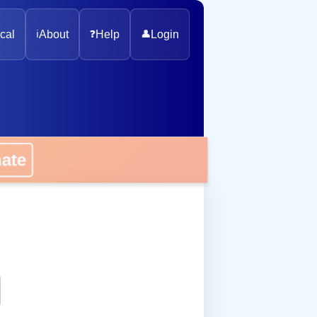
cal
ℹ️
About
❓
Help
👤
Login
onate