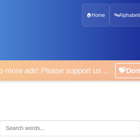
🏠
Home
🔤
Alphabeti
 more ads! Please support us ...
💝D