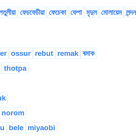
লতুলীয়া
ফেচফেচীয়া
ফেচেকা
ফেপা
মৃদুল
মোলায়েম
লন্দন
uer
ossur
rebut
remak
ৰমাক
thotpa
uk
norom
du
bele
miyaobi