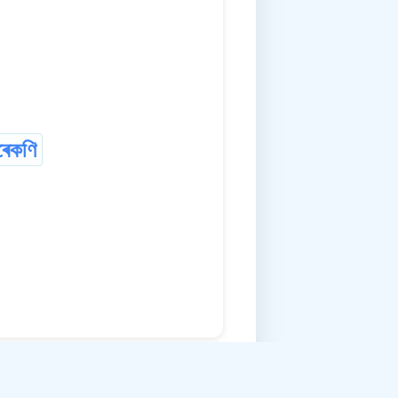
ৰেকণি