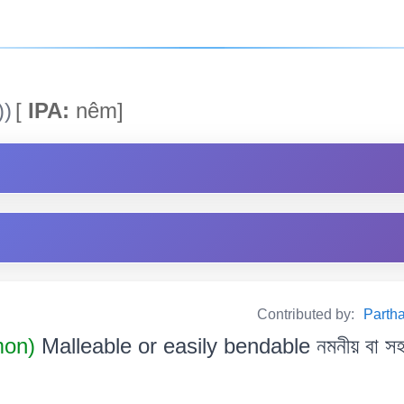
))
[
IPA:
nêm]
Contributed by:
Partha
mon)
Malleable or easily bendable নমনীয় বা সহজ