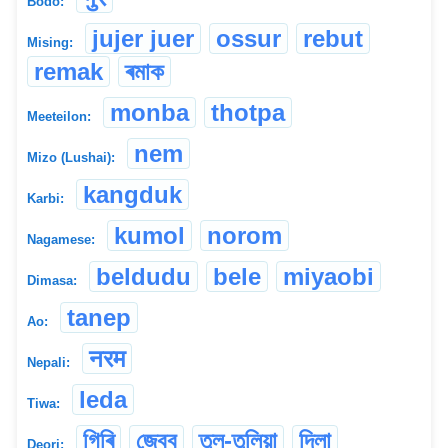
Bodo:
jujer juer
ossur
rebut
Mising:
remak
ৰমাক
monba
thotpa
Meeteilon:
nem
Mizo (Lushai):
kangduk
Karbi:
kumol
norom
Nagamese:
beldudu
bele
miyaobi
Dimasa:
tanep
Ao:
नरम
Nepali:
leda
Tiwa:
গিৰি
জেবব
তুল-তুলিয়া
দিলা
Deori: