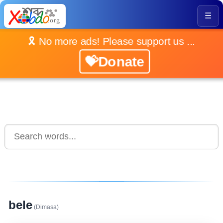
☰
🎗️ No more ads! Please support us ...
💝Donate
bele
(Dimasa)