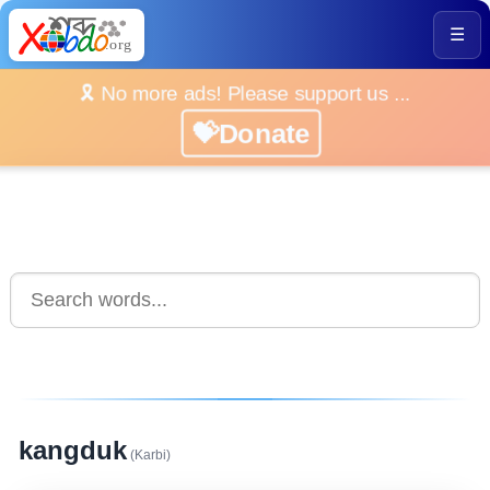
☰
🎗️ No more ads! Please support us ...
💝Donate
kangduk
(Karbi)