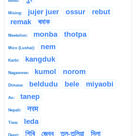
Bodo:
jujer juer
ossur
rebut
Mising:
remak
ৰমাক
monba
thotpa
Meeteilon:
nem
Mizo (Lushai):
kangduk
Karbi:
kumol
norom
Nagamese:
beldudu
bele
miyaobi
Dimasa:
tanep
Ao:
नरम
Nepali:
leda
Tiwa:
গিৰি
জেবব
তুল-তুলিয়া
দিলা
Deori: