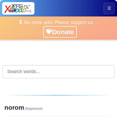
☰
🎗️ No more ads! Please support us ...
💝Donate
norom
(Nagamese)