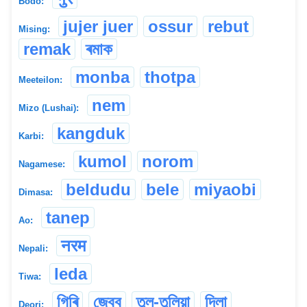
Bodo:
jujer juer
ossur
rebut
Mising:
remak
ৰমাক
monba
thotpa
Meeteilon:
nem
Mizo (Lushai):
kangduk
Karbi:
kumol
norom
Nagamese:
beldudu
bele
miyaobi
Dimasa:
tanep
Ao:
नरम
Nepali:
leda
Tiwa:
গিৰি
জেবব
তুল-তুলিয়া
দিলা
Deori: