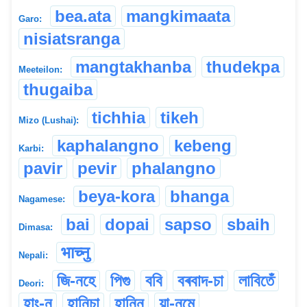
bea.ata
mangkimaata
Garo:
nisiatsranga
mangtakhanba
thudekpa
Meeteilon:
thugaiba
tichhia
tikeh
Mizo (Lushai):
kaphalangno
kebeng
Karbi:
pavir
pevir
phalangno
beya-kora
bhanga
Nagamese:
bai
dopai
sapso
sbaih
Dimasa:
भाच्नु
Nepali:
জি-নহে
পিগু
ববি
বৰবাদ-চা
লাবিতেঁ
Deori:
হাং-ন
হানিচা
হানিন
য়া-নমে