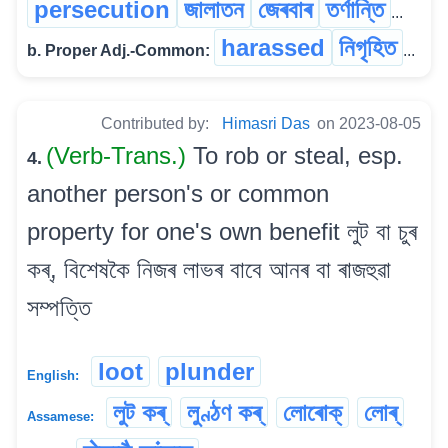
persecution
জালাতন
জেৰবাৰ
তৰ্ণান্তি
...
harassed
নিগৃহিত
b. Proper Adj.-Common:
...
Contributed by:
Himasri Das
on 2023-08-05
(Verb-Trans.)
To rob or steal, esp.
4.
another person's or common
property for one's own benefit লুট বা চুৰ
কৰ্, বিশেষকৈ নিজৰ লাভৰ বাবে আনৰ বা ৰাজহুৱা
সম্পত্তি
loot
plunder
English:
লুট কৰ্
লুণ্ঠণ কৰ্
লোৰোক্
লোৰ্
Assamese: