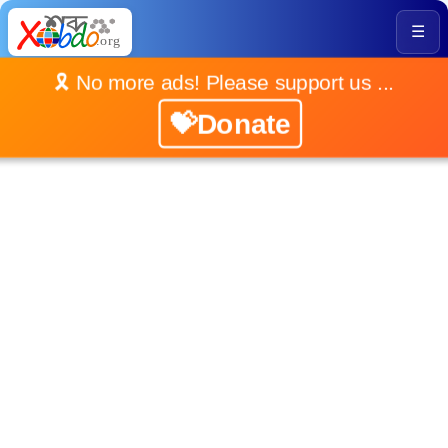
☰
🎗️ No more ads! Please support us ...
💝Donate