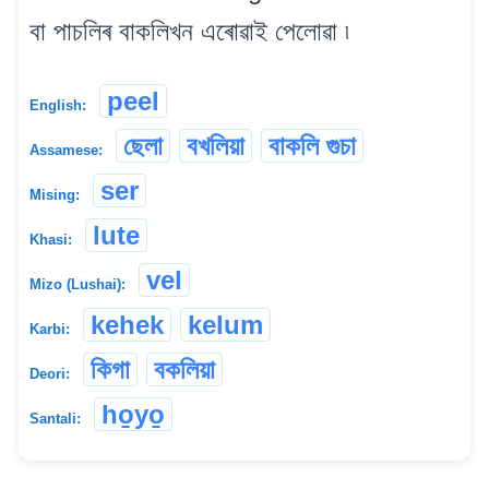
বা পাচলিৰ বাকলিখন এৰোৱাই পেলোৱা ৷
peel
English:
ছেলা
বখলিয়া
বাকলি গুচা
Assamese:
ser
Mising:
lute
Khasi:
vel
Mizo (Lushai):
kehek
kelum
Karbi:
কিগা
বকলিয়া
Deori:
ho̱yo̱
Santali: