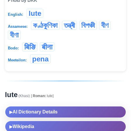
Photo by BKK
lute
English:
কণ্ঠকুণিকা
তন্ত্ৰী
বিপঞ্চী
বীণ
Assamese:
বীণা
बिङि
बीना
Bodo:
pena
Meeteilon:
lute
(Khasi)
[
Roman:
lute]
AI Dictionary Details
▶
Wikipedia
▶