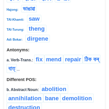
ভাঙাৱা
Hajong:
saw
TAI-Khamti:
theng
TAI-Turung:
dirgene
Adi Bokar:
Antonyms:
fix
mend
repair
ঠিক কৰ্‌
a. Verb-Trans.:
বাত্
...
Different POS:
abolition
b. Abstract Noun:
annihilation
bane
demolition
destruction
...