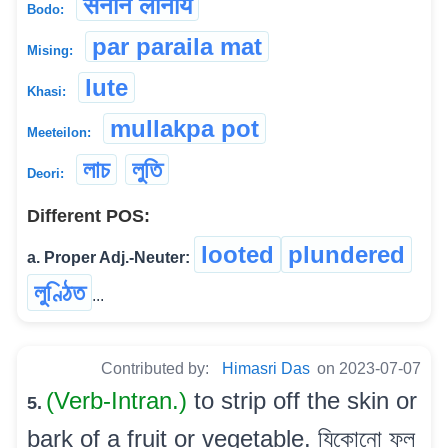
सेनानै लांनाय
Bodo:
par paraila mat
Mising:
lute
Khasi:
mullakpa pot
Meeteilon:
লাচ
লুতি
Deori:
Different POS:
looted
plundered
a. Proper Adj.-Neuter:
লুণ্ঠিত
...
Contributed by:
Himasri Das
on 2023-07-07
(Verb-Intran.)
to strip off the skin or
5.
bark of a fruit or vegetable. যিকোনো ফল