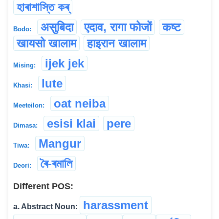
হাৰাশাস্তি কৰ্
असुबिदा
एदाव, रागा फोजों
कष्ट
Bodo:
खायसो खालाम
हाइरान खालाम
ijek jek
Mising:
lute
Khasi:
oat neiba
Meeteilon:
esisi klai
pere
Dimasa:
Mangur
Tiwa:
ৰৈ-ৰমালি
Deori:
Different POS:
harassment
a. Abstract Noun: