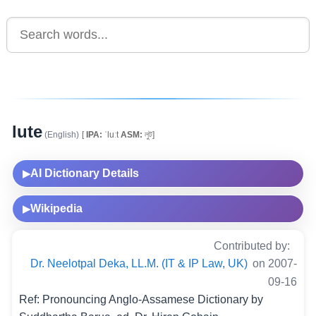
lute
(English)
[
IPA:
ˈluːt
ASM:
লুট]
AI Dictionary Details
▶
Wikipedia
▶
Contributed by:
Dr. Neelotpal Deka, LL.M. (IT & IP Law, UK)
on 2007-
09-16
Ref: Pronouncing Anglo-Assamese Dictionary by