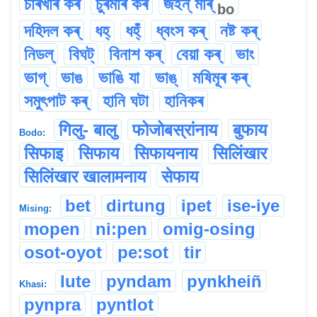
চাৰখাৰ কৰ
চুৰমাৰ কৰ
জইন্ মাৰ্
bo
দহিদল কৰ্
ধহ্
ধহ্ঁ
ধ্বংস কৰ্
নষ্ট কৰ্
নিডল্
বিঘট্
বিনাশ কৰ্
বেয়া কৰ্
ভাং
ভাগ্
ভাঙ
ভাঙি যা
ভাঙ্
মষিমূৰ কৰ্
সমুৎপাট কৰ্
হানি ঘটা
হানিকৰ
गिलु- बालु
फोजोबस्रांनाय
बुफाय
Bodo:
सिफाइ
सिफाय
सिफायनाय
सिलिंखार
सिलिंखार खालामनाय
सेफाय
bet
dirtung
ipet
ise-iye
Mising:
mopen
ni:pen
omig-osing
osot-oyot
pe:sot
tir
lute
pyndam
pynkheiñ
Khasi:
pynpra
pyntlot