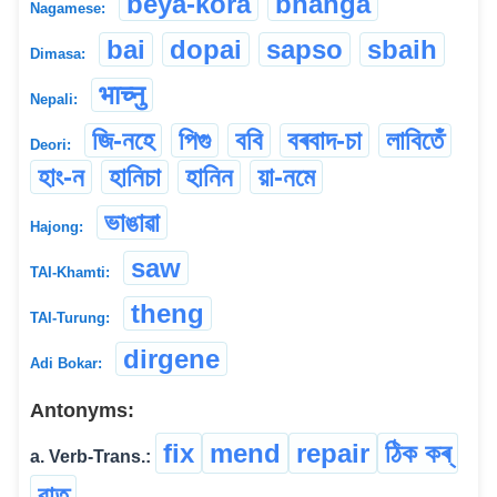
beya-kora
bhanga
Nagamese:
bai
dopai
sapso
sbaih
Dimasa:
भाच्नु
Nepali:
জি-নহে
পিগু
ববি
বৰবাদ-চা
লাবিতেঁ
Deori:
হাং-ন
হানিচা
হানিন
য়া-নমে
ভাঙাৱা
Hajong:
saw
TAI-Khamti:
theng
TAI-Turung:
dirgene
Adi Bokar:
Antonyms:
fix
mend
repair
ঠিক কৰ্‌
a. Verb-Trans.:
বাত্