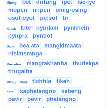
bet
dirtung
ipet
ise-iye
Mising:
mopen
ni:pen
omig-osing
osot-oyot
pe:sot
tir
lute
pyndam
pynkheiñ
Khasi:
pynpra
pyntlot
bea.ata
mangkimaata
Garo:
nisiatsranga
mangtakhanba
thudekpa
Meeteilon:
thugaiba
tichhia
tikeh
Mizo (Lushai):
kaphalangno
kebeng
Karbi:
pavir
pevir
phalangno