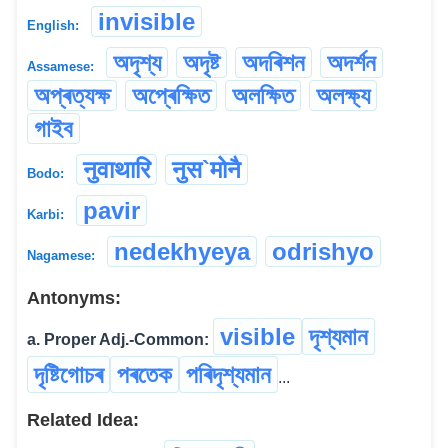
invisible
English:
অদৃশ্য
অদৃষ্ট
অদৰিশন
অদৰ্শন
Assamese:
অপ্ৰত্যক্ষ
অপ্ৰেক্ষিত
অলক্ষিত
অলক্ষ্য
গাইব
नुवाथारि
नुस`मोनै
Bodo:
pavir
Karbi:
nedekhyeya
odrishyo
Nagamese:
Antonyms:
visible
দৃশ্যমান
a. Proper Adj.-Common:
দৃষ্টিগোচৰ
পৰতেক
পৰিদৃশ্যমান
...
Related Idea: