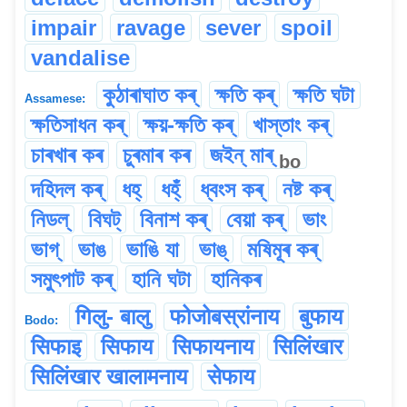
impair
ravage
sever
spoil
vandalise
কুঠাৰাঘাত কৰ্
ক্ষতি কৰ্
ক্ষতি ঘটা
Assamese:
ক্ষতিসাধন কৰ্
ক্ষয়-ক্ষতি কৰ্
খাস্তাং কৰ্
চাৰখাৰ কৰ
চুৰমাৰ কৰ
জইন্ মাৰ্
bo
দহিদল কৰ্
ধহ্
ধহ্ঁ
ধ্বংস কৰ্
নষ্ট কৰ্
নিডল্
বিঘট্
বিনাশ কৰ্
বেয়া কৰ্
ভাং
ভাগ্
ভাঙ
ভাঙি যা
ভাঙ্
মষিমূৰ কৰ্
সমুৎপাট কৰ্
হানি ঘটা
হানিকৰ
गिलु- बालु
फोजोबस्रांनाय
बुफाय
Bodo:
सिफाइ
सिफाय
सिफायनाय
सिलिंखार
सिलिंखार खालामनाय
सेफाय