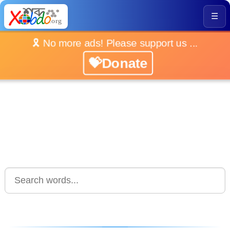
☰
🎗️ No more ads! Please support us ...
💝Donate