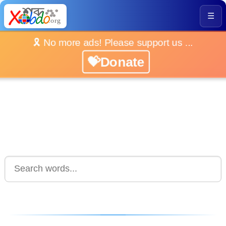
☰
🎗️ No more ads! Please support us ...
💝Donate