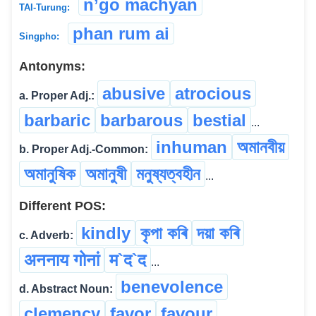
n’go machyan
TAI-Turung:
phan rum ai
Singpho:
Antonyms:
abusive
atrocious
a. Proper Adj.:
barbaric
barbarous
bestial
...
inhuman
অমানবীয়
b. Proper Adj.-Common:
অমানুষিক
অমানুষী
মনুষ্যত্বহীন
...
Different POS:
kindly
কৃপা কৰি
দয়া কৰি
c. Adverb:
अननाय गोनां
म`द`द
...
benevolence
d. Abstract Noun:
clemency
favor
favour