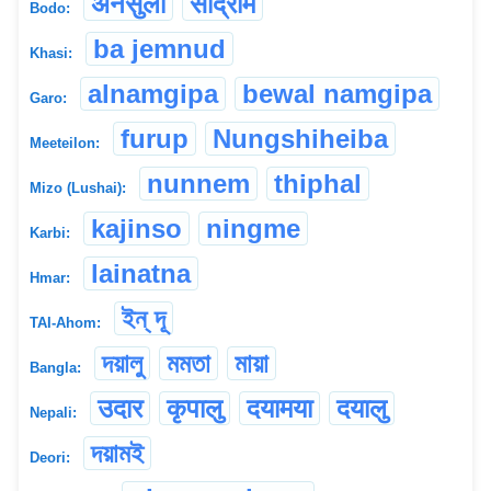
अनसुला
सोद्रोम
Bodo:
ba jemnud
Khasi:
alnamgipa
bewal namgipa
Garo:
furup
Nungshiheiba
Meeteilon:
nunnem
thiphal
Mizo (Lushai):
kajinso
ningme
Karbi:
lainatna
Hmar:
ইন্ দূ
TAI-Ahom:
দয়ালু
মমতা
মায়া
Bangla:
उदार
कृपालु
दयामया
दयालु
Nepali:
দয়ামই
Deori: