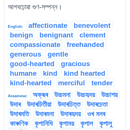
আগবঢ়োৱা গুণ-সম্পন্ন।
affectionate
benevolent
English:
benign
benignant
clement
compassionate
freehanded
generous
gentle
good-hearted
gracious
humane
kind
kind hearted
kind-hearted
merciful
tender
অক্ৰূৰ
উচ্চমনা
উচ্চহৃদয়
উচ্চাশয়
Assamese:
উদাৰ
উদাৰচিতীয়া
উদাৰচিত্ত
উদাৰচেতা
উদাৰমতি
উদাৰমনা
উদাৰহৃদয়
ওখ মনৰ
কাৰুণিক
কৃপানিধি
কৃপাময়
কৃপাল
কৃপালু