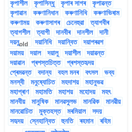
কৃপাশীল
কৃপাসিন্ধু
কৃপাৰ সাগৰ
কৃপাৱন্ত
কৃপাৱান
কৰুণানিধান
কৰুণানিধি
কৰুণাভিৰাম
কৰুণাময়
কৰুণাসাগৰ
চেনেহুৱা
ত্যাগবীৰ
ত্যাগশীল
ত্যাগী
দানবীৰ
দানশীল
দানী
দয়নু
দয়ানিধি
দয়ান্বিত
দয়াপৰৱশ
old
দয়াময়
দয়াল
দয়ালু
দয়াশীল
দয়াৱন্ত
দয়াৱান
প্ৰশস্তচিত্ত
প্ৰশস্তহৃদয়
প্ৰেমৱন্ত
বদান্য
বহল মনৰ
বৎসল
ভব্য
মনস্বী
মনুষ্যোচিত
মহদাশয়
মহানুভৱ
মহাপ্ৰাণ
মহামতি
মহাশয়
মহোদয়
মহৎ
মানবীয়
মানুষিক
মানৱসুলভ
মানৱিক
মানৱীয়
মানৱোচিত
মুক্তহস্ত
মৰমিয়াল
সদয়
সহৃদয়
স্নেহান্বিত
হুনতি
ৰহমান
ৰহিম