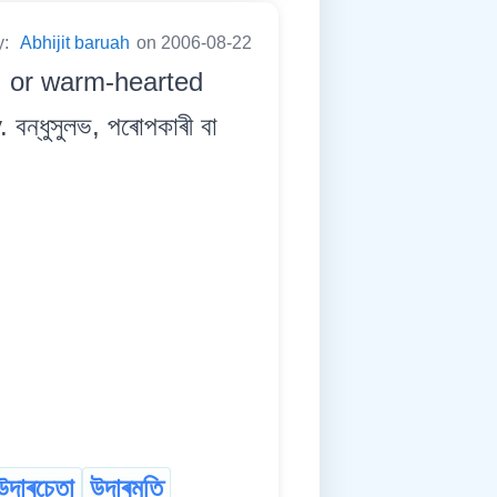
y:
Abhijit baruah
on 2006-08-22
s, or warm-hearted
ন্ধুসুলভ, পৰোপকাৰী বা
উদাৰচেতা
উদাৰমতি