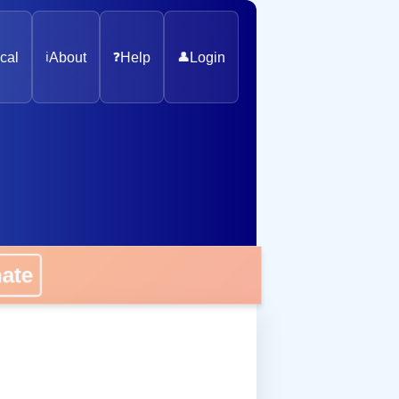
cal
ℹ️
About
❓
Help
👤
Login
onate