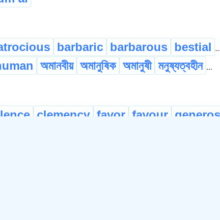
atrocious
barbaric
barbarous
bestial
..
human
অমানবীয়
অমানুষিক
অমানুষী
মনুষ্যত্বহীন
...
lence
clemency
favor
favour
generos
on
intimacy
love
romance
অনুৰতি
...
ৰি
দয়া কৰি
अननाय गोनां
म`द`द
...
©
2026
xobdo.org - a dictionary by you, for you, of you !!