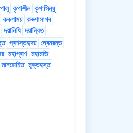
ৃপালু
কৃপাশীল
কৃপাসিন্ধু
কৰুণাময়
কৰুণাসাগৰ
দয়ানিধি
দয়ান্বিত
ত্ত
প্ৰশস্তহৃদয়
প্ৰেমৱন্ত
ভৱ
মহাপ্ৰাণ
মহামতি
মানৱোচিত
মুক্তহস্ত