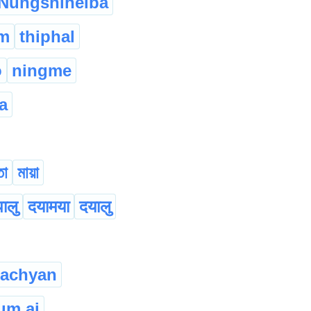
Nungshiheiba
m
thiphal
o
ningme
a
তা
মায়া
पालु
दयामया
दयालु
machyan
um ai