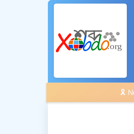
🎗️ No