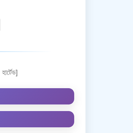
হাৰ্টেড]