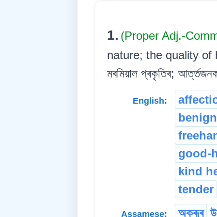
1.
(Proper Adj.-Comm
nature; the quality of 
মৰমিয়াল প্ৰকৃতিৰ; আৰ্ত্তজ
affecti
English:
benign
freeha
good-h
kind h
tender
অক্ৰূৰ
উ
Assamese: