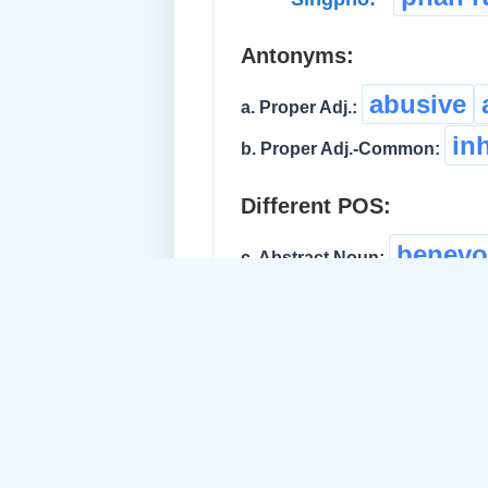
Antonyms:
abusive
a. Proper Adj.:
in
b. Proper Adj.-Common:
Different POS:
benevo
c. Abstract Noun:
affecti
d. Abstract Noun:
kindly
কৃপা ক
e. Adverb: