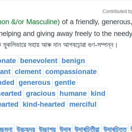
Contributed b
on &/or Masculine)
of a friendly, generou
helping and giving away freely to the needy. ব
নক মুকলিভাৱে সহায় আৰু দান আগবঢ়োৱা গুণ-সম্পন্ন।
onate
benevolent
benign
ant
clement
compassionate
nded
generous
gentle
earted
gracious
humane
kind
earted
kind-hearted
merciful
চ্চমনা
উচ্চহৃদয়
উচ্চাশয়
উদাৰ
উদাৰচিতীয়া
উদাৰচিত্ত