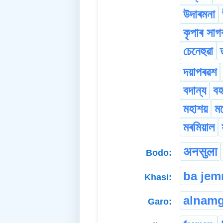
উদাৰমনা
কৃপাৰ সাগ
চেনেহুৱা
দয়াপৰৱশ
বদান্য
ব
মহাশয়
ম
মৰমিয়াল
अनसुला
Bodo:
ba je
Khasi:
alnamg
Garo: