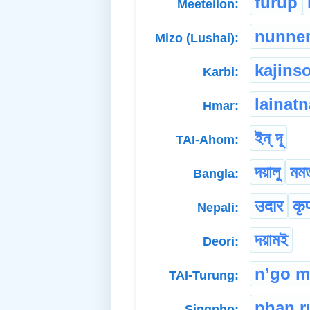
furup
Meeteilon:
nunne
Mizo (Lushai):
kajins
Karbi:
lainatn
Hmar:
ইন্ দূ
TAI-Ahom:
দয়ালু
মম
Bangla:
उदार
कृ
Nepali:
দয়ামই
Deori:
n’go 
TAI-Turung:
phan r
Singpho: