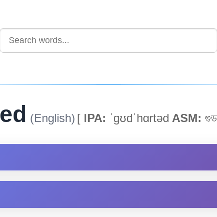
ted
(English)
[
IPA:
ˈgʊdˈhɑrtəd
ASM:
গুড 