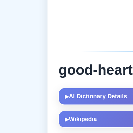
good-hear
AI Dictionary Details
▶
Wikipedia
▶