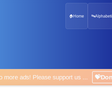
🏠
Home
🔤
Alphabeti
 more ads! Please support us ...
💝D