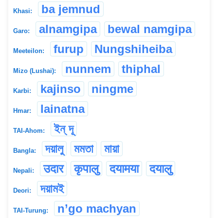
ba jemnud
Khasi:
alnamgipa
bewal namgipa
Garo:
furup
Nungshiheiba
Meeteilon:
nunnem
thiphal
Mizo (Lushai):
kajinso
ningme
Karbi:
lainatna
Hmar:
ইন্ দূ
TAI-Ahom:
দয়ালু
মমতা
মায়া
Bangla:
उदार
कृपालु
दयामया
दयालु
Nepali:
দয়ামই
Deori:
n’go machyan
TAI-Turung: