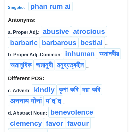
phan rum ai
Singpho:
Antonyms:
abusive
atrocious
a. Proper Adj.:
barbaric
barbarous
bestial
...
inhuman
অমানবীয়
b. Proper Adj.-Common:
অমানুষিক
অমানুষী
মনুষ্যত্বহীন
...
Different POS:
kindly
কৃপা কৰি
দয়া কৰি
c. Adverb:
अननाय गोनां
म`द`द
...
benevolence
d. Abstract Noun:
clemency
favor
favour