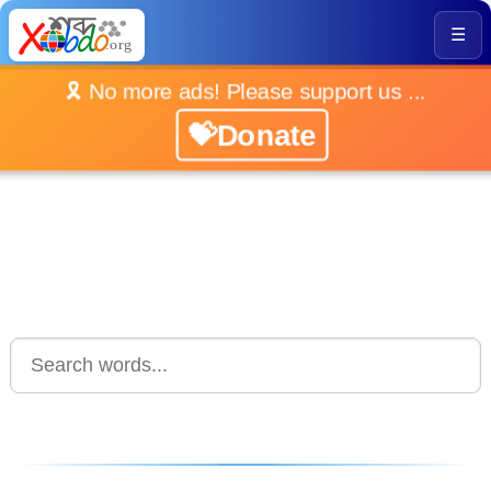
☰
🎗️ No more ads! Please support us ...
💝Donate