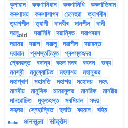
কৃপাৱান
কৰুণানিধান
কৰুণানিধি
কৰুণাভিৰাম
কৰুণাময়
কৰুণাসাগৰ
চেনেহুৱা
ত্যাগবীৰ
ত্যাগশীল
ত্যাগী
দানবীৰ
দানশীল
দানী
দয়নু
দয়ানিধি
দয়ান্বিত
দয়াপৰৱশ
old
দয়াময়
দয়াল
দয়ালু
দয়াশীল
দয়াৱন্ত
দয়াৱান
প্ৰশস্তচিত্ত
প্ৰশস্তহৃদয়
প্ৰেমৱন্ত
বদান্য
বহল মনৰ
বৎসল
ভব্য
মনস্বী
মনুষ্যোচিত
মহদাশয়
মহানুভৱ
মহাপ্ৰাণ
মহামতি
মহাশয়
মহোদয়
মহৎ
মানবীয়
মানুষিক
মানৱসুলভ
মানৱিক
মানৱীয়
মানৱোচিত
মুক্তহস্ত
মৰমিয়াল
সদয়
সহৃদয়
স্নেহান্বিত
হুনতি
ৰহমান
ৰহিম
अनसुला
सोद्रोम
Bodo: