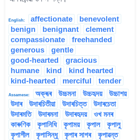
affectionate
benevolent
English:
benign
benignant
clement
compassionate
freehanded
generous
gentle
good-hearted
gracious
humane
kind
kind hearted
kind-hearted
merciful
tender
অক্ৰূৰ
উচ্চমনা
উচ্চহৃদয়
উচ্চাশয়
Assamese:
উদাৰ
উদাৰচিতীয়া
উদাৰচিত্ত
উদাৰচেতা
উদাৰমতি
উদাৰমনা
উদাৰহৃদয়
ওখ মনৰ
কাৰুণিক
কৃপানিধি
কৃপাময়
কৃপাল
কৃপালু
কৃপাশীল
কৃপাসিন্ধু
কৃপাৰ সাগৰ
কৃপাৱন্ত