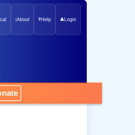
cal
ℹ️
About
❓
Help
👤
Login
nate