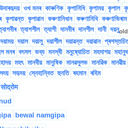
উদাৰহৃদয়
ওখ মনৰ
কাৰুণিক
কৃপানিধি
কৃপাময়
কৃপাল
ক
ৰ
কৃপাৱন্ত
কৃপাৱান
কৰুণানিধান
কৰুণানিধি
কৰুণাভিৰাম
ত্যাগবীৰ
ত্যাগশীল
ত্যাগী
দানবীৰ
দানশীল
দানী
দয়নু
old
দয়াময়
দয়াল
দয়ালু
দয়াশীল
দয়াৱন্ত
দয়াৱান
প্ৰশস্তচি
হল মনৰ
বৎসল
ভব্য
মনস্বী
মনুষ্যোচিত
মহদাশয়
মহানু
হোদয়
মহৎ
মানবীয়
মানুষিক
মানৱসুলভ
মানৱিক
মানৱীয়
সদয়
সহৃদয়
স্নেহান্বিত
হুনতি
ৰহমান
ৰহিম
सोद्रोम
mnud
ipa
bewal namgipa