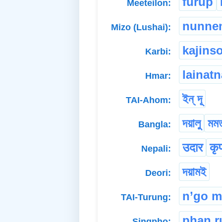
furup
Meeteilon:
nunne
Mizo (Lushai):
kajins
Karbi:
lainatn
Hmar:
ইন্ দূ
TAI-Ahom:
দয়ালু
মম
Bangla:
उदार
कृ
Nepali:
দয়ামই
Deori:
n’go 
TAI-Turung:
phan r
Singpho: