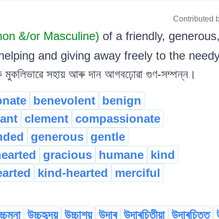
Contributed 
on &/or Masculine)
of a friendly, generou
helping and giving away freely to the needy. ব
নক মুকলিভাৱে সহায় আৰু দান আগবঢ়োৱা গুণ-সম্পন্ন।
onate
benevolent
benign
ant
clement
compassionate
nded
generous
gentle
earted
gracious
humane
kind
earted
kind-hearted
merciful
চ্চমনা
উচ্চহৃদয়
উচ্চাশয়
উদাৰ
উদাৰচিতীয়া
উদাৰচিত্ত