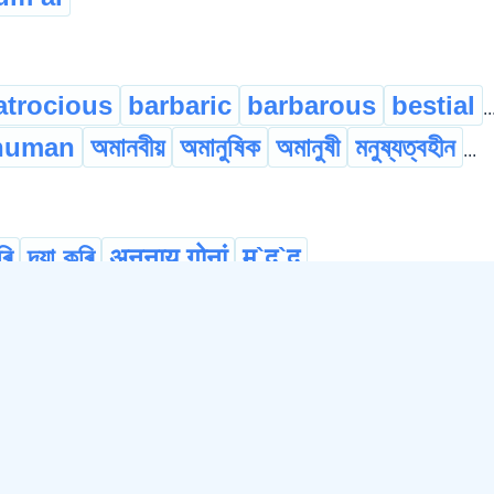
atrocious
barbaric
barbarous
bestial
..
human
অমানবীয়
অমানুষিক
অমানুষী
মনুষ্যত্বহীন
...
ৰি
দয়া কৰি
अननाय गोनां
म`द`द
...
lence
clemency
favor
favour
generos
on
intimacy
love
romance
অনুৰতি
...
©
2026
xobdo.org - a dictionary by you, for you, of you !!