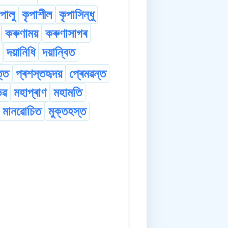
ৃপালু
কৃপাশীল
কৃপাসিন্ধু
কৰুণাময়
কৰুণাসাগৰ
দয়ানিধি
দয়ান্বিত
ত্ত
প্ৰশস্তহৃদয়
প্ৰেমৱন্ত
ভৱ
মহাপ্ৰাণ
মহামতি
মানৱোচিত
মুক্তহস্ত