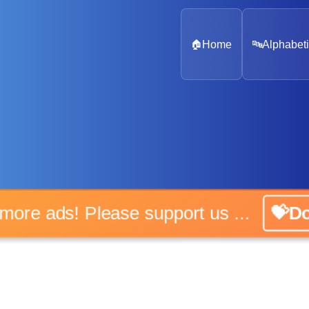
🏠
Home
🔤
Alphabeti
o more ads! Please support us ...
💝Do