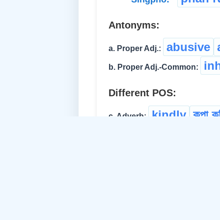
Antonyms:
abusive
a. Proper Adj.:
in
b. Proper Adj.-Common:
Different POS:
kindly
কৃপা ক
c. Adverb:
benevo
d. Abstract Noun:
affecti
e. Abstract Noun: