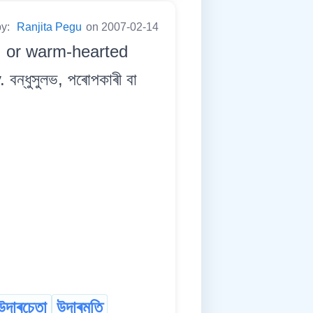
by:
Ranjita Pegu
on 2007-02-14
s, or warm-hearted
ন্ধুসুলভ, পৰোপকাৰী বা
উদাৰচেতা
উদাৰমতি