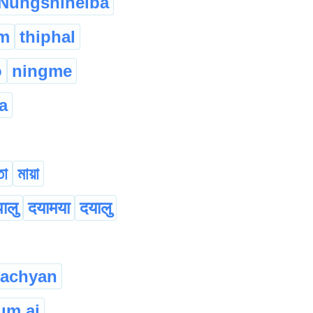
Nungshiheiba
m
thiphal
o
ningme
a
তা
মায়া
पालु
दयामया
दयालु
machyan
um ai