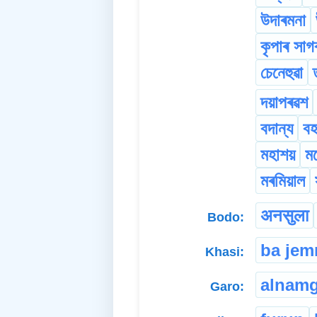
উদাৰমনা
কৃপাৰ সাগ
চেনেহুৱা
দয়াপৰৱশ
বদান্য
ব
মহাশয়
ম
মৰমিয়াল
अनसुला
Bodo:
ba je
Khasi:
alnamg
Garo: