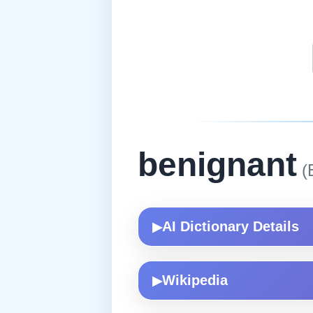
benignant
(E
AI Dictionary Details
▶
Wikipedia
▶