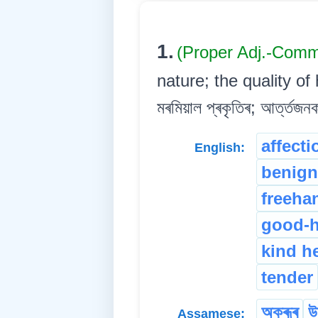
1.
(Proper Adj.-Comm
nature; the quality of 
মৰমিয়াল প্ৰকৃতিৰ; আৰ্ত্তজ
affecti
English:
benign
freeha
good-h
kind h
tender
অক্ৰূৰ
উ
Assamese: