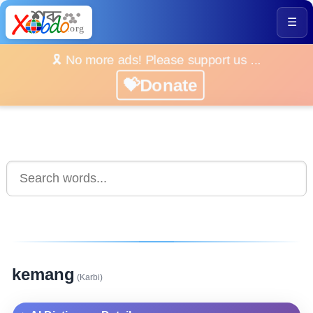
☰
🎗️ No more ads! Please support us ...
💝Donate
kemang
(Karbi)