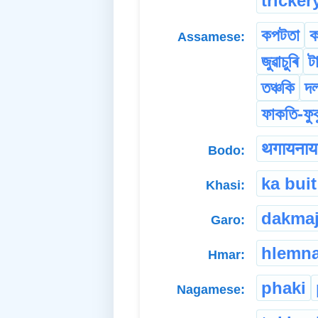
tricker
কপটতা
ক
Assamese:
জুৱাচুৰি
ট
তঞ্চকি
দ
ফাকতি-ফুক
थगायनाय
Bodo:
ka buit
Khasi:
dakmaj
Garo:
hlemn
Hmar:
phaki
Nagamese: