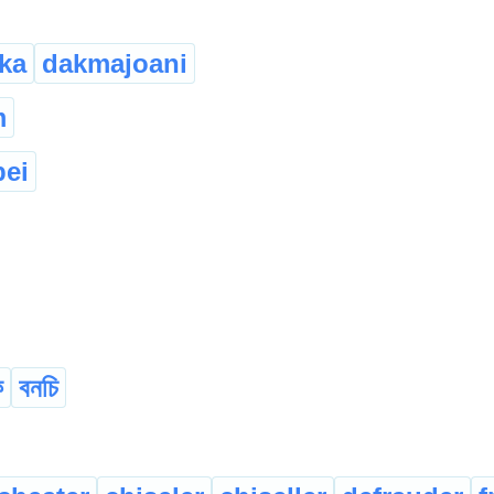
ka
dakmajoani
m
ei
ি
বনচি