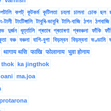
y
varnish
পটালি
কপট্
কূটকৰ্ম
কূটিলতা
চহলা
চালনা
চোক
ছল
াং-টালী
টাংটিঙ্গালি
টাবুৰি-ভাবুৰি
টালি-বাজি
ঠগন
ঠগবাজি
লভ
দুৰ্জন
ধূৰ্ত্তালি
প্ৰতাৰ
প্ৰতাৰণা
প্ৰবঞ্চনা
ফাঁকি
ফাঁ
ুতা
বঞ্চ
বঞ্চনা
বাগি-বুগা
বিড়ম্বন
বিড়ম্বনা
ভণ্ডামি
थागाय थसि
फाखि
फोलानाय
भुवा होनाय
 thok
ka jingthok
oani
ma.joa
a
protarona