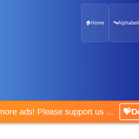
🏠
Home
🔤
Alphabeti
No more ads! Please support us ...
💝Don