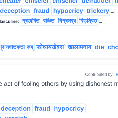
cheater
chiseler
chiseller
defrauder
f
deception
fraud
hypocricy
trickery
...
প্ৰতাৰিত
বঞ্চিত
বিপ্ৰলব্ধ
বিড়ম্বিত
asculine:
...
শ্বাসঘাতকতা কৰ্
फोथायखेबस` खालामनाय
die
cho
Contributed by:
e act of fooling others by using dishonest 
deception
fraud
hypocricy