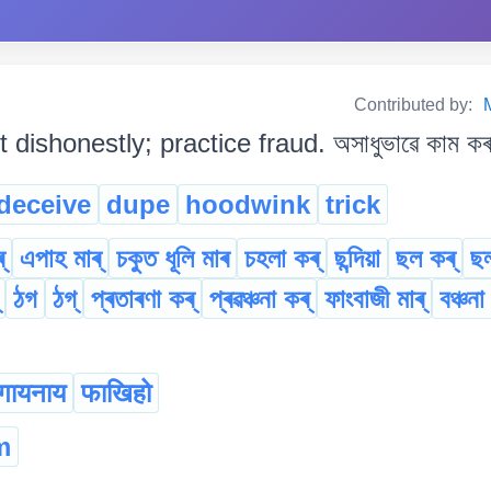
Contributed by:
t dishonestly; practice fraud. অসাধুভাৱে কাম কৰা
deceive
dupe
hoodwink
trick
্
এপাহ মাৰ্
চকুত ধূলি মাৰ
চহলা কৰ্
ছন্দিয়া
ছল কৰ্
ছল
ঠগ
ঠগ্
প্ৰতাৰণা কৰ্
প্ৰৱঞ্চনা কৰ্
ফাংবাজী মাৰ্
বঞ্চন
गायनाय
फाखिहो
m