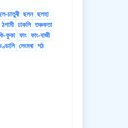
ছল-চাতুৰী
ছলন
ছলহা
ঠগামী
ঢাকলি
তঞ্চকতা
কি-ফুকা
ফাং
ফাং-বাজী
ভণ্ডালি
লেংমৰা
শঠ