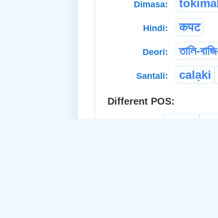
tokima
Dimasa:
कपट
Hindi:
তালি-বাজি
Deori:
calạki
Santali:
Different POS:
cheat
de
a. Verb-Trans.:
artifice
b. Abstract Noun:
Related Idea:
cu
c. Proper Adj.-Common: