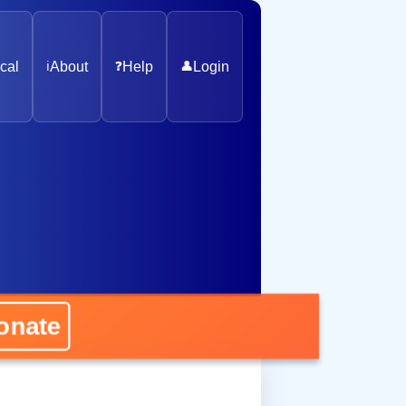
cal
ℹ️
About
❓
Help
👤
Login
ate