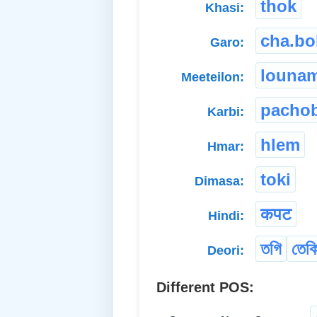
thok
Khasi:
cha.bo
Garo:
louna
Meeteilon:
pachob
Karbi:
hlem
Hmar:
toki
Dimasa:
कपट
Hindi:
তগি
তেক
Deori:
Different POS: