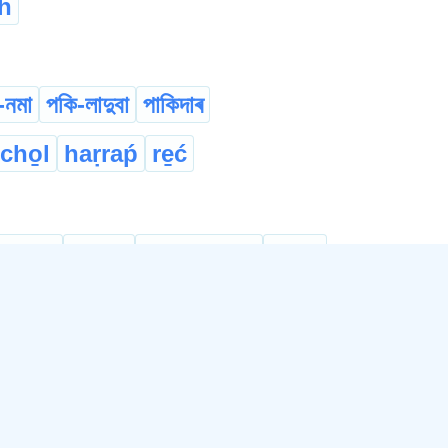
h
-নমা
পকি-লাদুবা
পাকিদাৰ
cho̱l
haṛraṕ
re̱ć
ceive
dupe
hoodwink
trick
...
maze
ruse
trick
wile
...
nning
deceitful
vulpine
কুটবুদ্ধি
খলুৱা
...