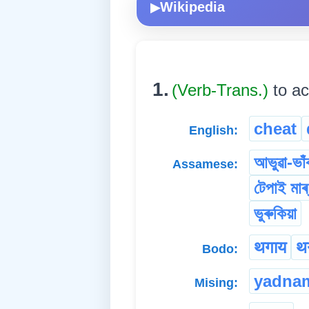
Wikipedia
▶
1.
(Verb-Trans.)
to ac
cheat
English:
আভুৱা-ভাঁৰ
Assamese:
টেপাই মাৰ্
ভুৰুকিয়া
थगाय
थ
Bodo:
yadna
Mising: