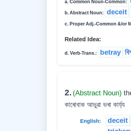
a. Common Noun-Common:
deceit
b. Abstract Noun:
c. Proper Adj.-Common &/or M
Related Idea:
betray
বি
d. Verb-Trans.:
2.
(Abstract Noun)
th
কাৰোবাক আভুৱা ভৰা কাৰ্য্য
deceit
English: