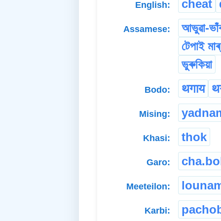
cheat
English:
আভুৱা-ভাঁৰ
Assamese:
টেপাই মাৰ্
ভুৰুকিয়া
थगाय
थ
Bodo:
yadna
Mising:
thok
Khasi:
cha.bo
Garo:
louna
Meeteilon:
pachob
Karbi: