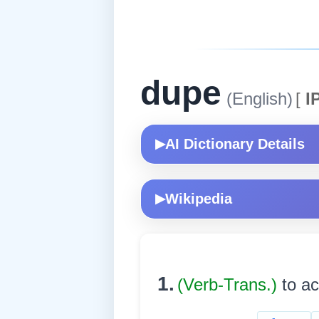
dupe
(English)
[
I
AI Dictionary Details
▶
Wikipedia
▶
1.
(Verb-Trans.)
to ac