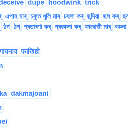
deceive
dupe
hoodwink
trick
্
এপাহ মাৰ্
চকুত ধূলি মাৰ
চহলা কৰ্
ছন্দিয়া
ছল কৰ্
ছল
ঠগ
ঠগ্
প্ৰতাৰণা কৰ্
প্ৰৱঞ্চনা কৰ্
ফাংবাজী মাৰ্
বঞ্চন
गायनाय
फाखिहो
m
ka
dakmajoani
m
ei