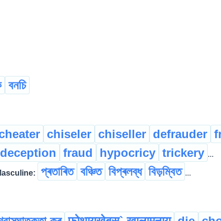
ি
বনচি
cheater
chiseler
chiseller
defrauder
f
deception
fraud
hypocricy
trickery
...
প্ৰতাৰিত
বঞ্চিত
বিপ্ৰলব্ধ
বিড়ম্বিত
asculine:
...
শ্বাসঘাতকতা কৰ্
फोथायखेबस` खालामनाय
die
cho