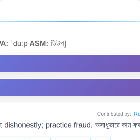
PA:
ˈduːp
ASM:
ডিউপ]
Contributed by:
Ru
t dishonestly; practice fraud. অসাধুভাৱে কাম কৰা