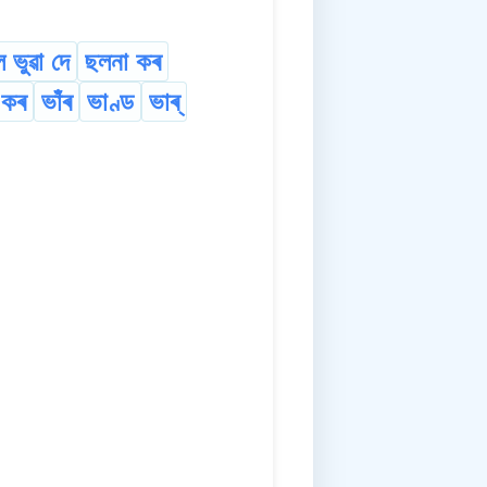
 ভুৱা দে
ছলনা কৰ
া কৰ
ভাঁৰ
ভাণ্ড
ভাৰ্