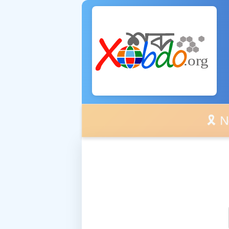
🎗️ No