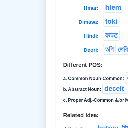
hlem
Hmar:
toki
Dimasa:
कपट
Hindi:
তগি
তেক
Deori:
Different POS:
a. Common Noun-Common:
deceit
b. Abstract Noun:
c. Proper Adj.-Common &/or M
Related Idea:
betray
বি