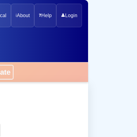
cal
ℹ️
About
❓
Help
👤
Login
onate