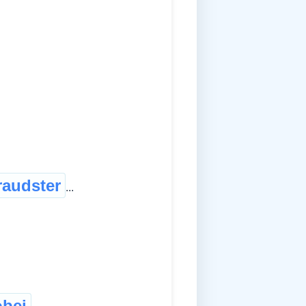
raudster
...
bei