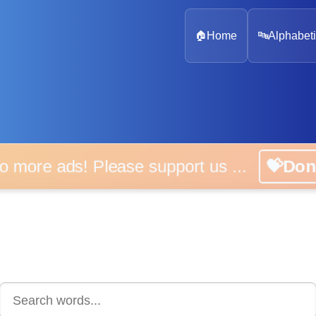
🏠
Home
🔤
Alphabeti
 more ads! Please support us ...
💝D