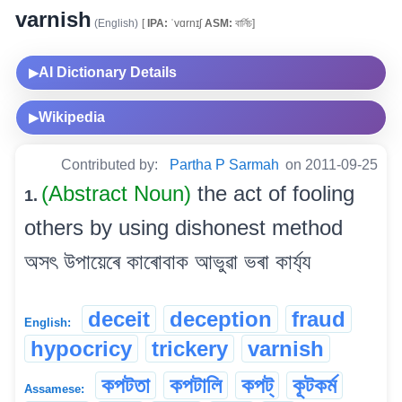
varnish
(English)
[
IPA:
ˈvɑrnɪʃ
ASM:
বাৰ্নিচ]
AI Dictionary Details
▶
Wikipedia
▶
Contributed by:
Partha P Sarmah
on 2011-09-25
(Abstract Noun)
the act of fooling
1.
others by using dishonest method
অসৎ উপায়েৰে কাৰোবাক আভুৱা ভৰা কাৰ্য্য
deceit
deception
fraud
English:
hypocricy
trickery
varnish
কপটতা
কপটালি
কপট্
কূটকৰ্ম
Assamese: