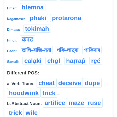
hlemna
Hmar:
phaki
protarona
Nagamese:
tokimah
Dimasa:
कपट
Hindi:
তালি-বাজি-নমা
পকি-লাদুবা
পাকিদাৰ
Deori:
calạki
cho̱l
haṛraṕ
re̱ć
Santali:
Different POS:
cheat
deceive
dupe
a. Verb-Trans.:
hoodwink
trick
...
artifice
maze
ruse
b. Abstract Noun:
trick
wile
...