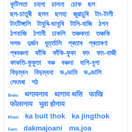
কূটিলতা
চহলা
চালনা
চোক
ছল
ছল-চাতুৰী
ছলন
ছলহা
জুৱাচুৰি
টাং-টালী
টাংটিঙ্গালি
টাবুৰি-ভাবুৰি
টালি-বাজি
ঠগন
ঠগবাজি
ঠগামী
ঢাকলি
তঞ্চকতা
তঞ্চকি
দলভ
দুৰ্জন
ধূৰ্ত্তালি
প্ৰতাৰ
প্ৰতাৰণা
প্ৰবঞ্চনা
ফাঁকি
ফাঁকি-ফুকা
ফাং
ফাং-বাজী
ফাকতি-ফুকুতা
বঞ্চ
বঞ্চনা
বাগি-বুগা
বিড়ম্বন
বিড়ম্বনা
ভণ্ডামি
ভণ্ডালি
লেংমৰা
শঠ
थगायनाय
थागाय थसि
फाखि
Bodo:
फोलानाय
भुवा होनाय
ka buit thok
ka jingthok
Khasi:
dakmajoani
ma.joa
Garo: