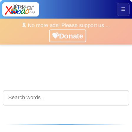
☰
🎗️ No more ads! Please support us ...
💝Donate