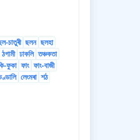
ছল-চাতুৰী
ছলন
ছলহা
ঠগামী
ঢাকলি
তঞ্চকতা
কি-ফুকা
ফাং
ফাং-বাজী
ভণ্ডালি
লেংমৰা
শঠ