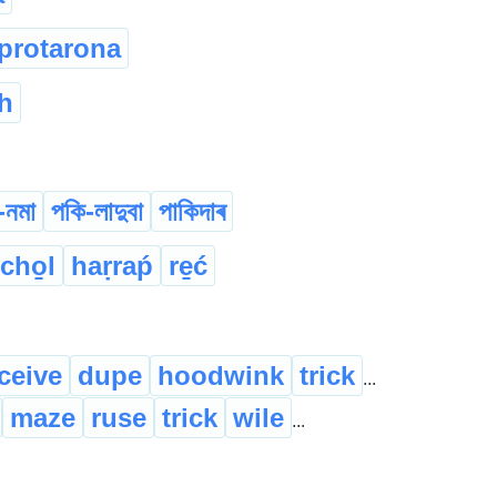
protarona
h
-নমা
পকি-লাদুবা
পাকিদাৰ
cho̱l
haṛraṕ
re̱ć
ceive
dupe
hoodwink
trick
...
maze
ruse
trick
wile
...