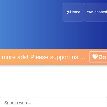
🏠
Home
🔤
Alphabeti
 more ads! Please support us ...
💝D