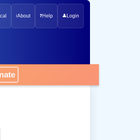
cal
ℹ️
About
❓
Help
👤
Login
onate