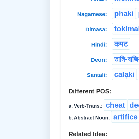
phaki
Nagamese:
tokima
Dimasa:
कपट
Hindi:
তালি-বাজি
Deori:
calạki
Santali:
Different POS:
cheat
de
a. Verb-Trans.:
artifice
b. Abstract Noun:
Related Idea: