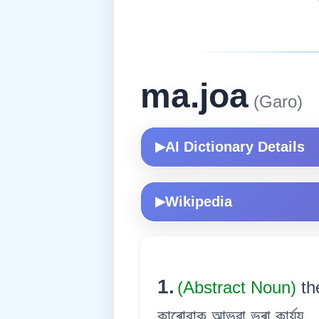
ma.joa
(Garo)
AI Dictionary Details
▶
Wikipedia
▶
1.
(Abstract Noun)
th
কাৰোবাক আভুৱা ভৰা কাৰ্য্য