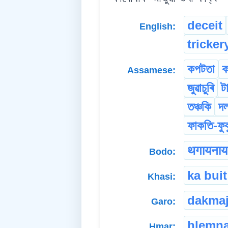
deceit
English:
tricker
কপটতা
ক
Assamese:
জুৱাচুৰি
ট
তঞ্চকি
দ
ফাকতি-ফুক
थगायनाय
Bodo:
ka buit
Khasi:
dakmaj
Garo:
hlemn
Hmar: