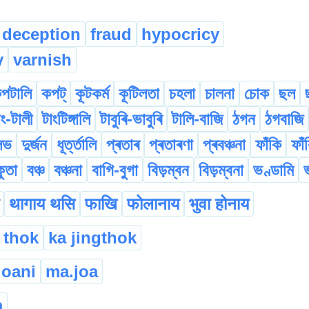
deception
fraud
hypocricy
y
varnish
পটালি
কপট্
কূটকৰ্ম
কূটিলতা
চহলা
চালনা
চোক
ছল
াং-টালী
টাংটিঙ্গালি
টাবুৰি-ভাবুৰি
টালি-বাজি
ঠগন
ঠগবাজি
লভ
দুৰ্জন
ধূৰ্ত্তালি
প্ৰতাৰ
প্ৰতাৰণা
প্ৰবঞ্চনা
ফাঁকি
ফাঁ
ুতা
বঞ্চ
বঞ্চনা
বাগি-বুগা
বিড়ম্বন
বিড়ম্বনা
ভণ্ডামি
थागाय थसि
फाखि
फोलानाय
भुवा होनाय
 thok
ka jingthok
oani
ma.joa
a