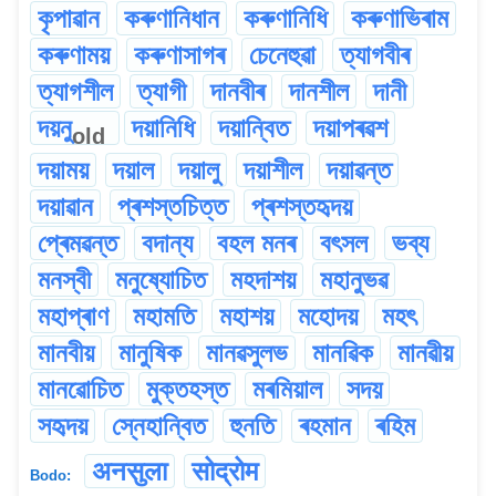
কৃপাৱান
কৰুণানিধান
কৰুণানিধি
কৰুণাভিৰাম
কৰুণাময়
কৰুণাসাগৰ
চেনেহুৱা
ত্যাগবীৰ
ত্যাগশীল
ত্যাগী
দানবীৰ
দানশীল
দানী
দয়নু
দয়ানিধি
দয়ান্বিত
দয়াপৰৱশ
old
দয়াময়
দয়াল
দয়ালু
দয়াশীল
দয়াৱন্ত
দয়াৱান
প্ৰশস্তচিত্ত
প্ৰশস্তহৃদয়
প্ৰেমৱন্ত
বদান্য
বহল মনৰ
বৎসল
ভব্য
মনস্বী
মনুষ্যোচিত
মহদাশয়
মহানুভৱ
মহাপ্ৰাণ
মহামতি
মহাশয়
মহোদয়
মহৎ
মানবীয়
মানুষিক
মানৱসুলভ
মানৱিক
মানৱীয়
মানৱোচিত
মুক্তহস্ত
মৰমিয়াল
সদয়
সহৃদয়
স্নেহান্বিত
হুনতি
ৰহমান
ৰহিম
अनसुला
सोद्रोम
Bodo: