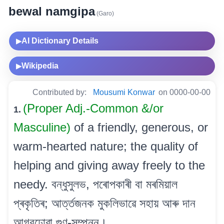
bewal namgipa
(Garo)
AI Dictionary Details
▶
Wikipedia
▶
Contributed by:
Mousumi Konwar
on 0000-00-00
(Proper Adj.-Common &/or
1.
Masculine)
of a friendly, generous, or
warm-hearted nature; the quality of
helping and giving away freely to the
needy. বন্ধুসুলভ, পৰোপকাৰী বা মৰমিয়াল
প্ৰকৃতিৰ; আৰ্ত্তজনক মুকলিভাৱে সহায় আৰু দান
আগবঢ়োৱা গুণ-সম্পন্ন।