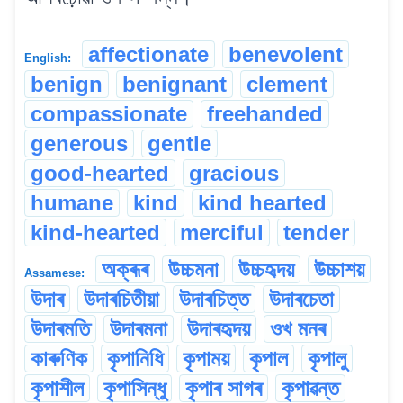
affectionate
benevolent
English:
benign
benignant
clement
compassionate
freehanded
generous
gentle
good-hearted
gracious
humane
kind
kind hearted
kind-hearted
merciful
tender
অক্ৰূৰ
উচ্চমনা
উচ্চহৃদয়
উচ্চাশয়
Assamese:
উদাৰ
উদাৰচিতীয়া
উদাৰচিত্ত
উদাৰচেতা
উদাৰমতি
উদাৰমনা
উদাৰহৃদয়
ওখ মনৰ
কাৰুণিক
কৃপানিধি
কৃপাময়
কৃপাল
কৃপালু
কৃপাশীল
কৃপাসিন্ধু
কৃপাৰ সাগৰ
কৃপাৱন্ত