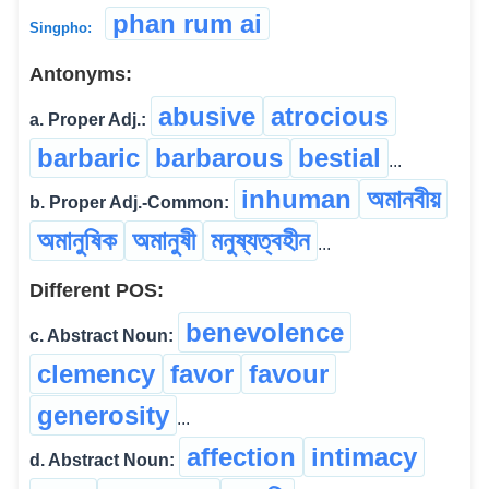
phan rum ai
Singpho:
Antonyms:
abusive
atrocious
a. Proper Adj.:
barbaric
barbarous
bestial
...
inhuman
অমানবীয়
b. Proper Adj.-Common:
অমানুষিক
অমানুষী
মনুষ্যত্বহীন
...
Different POS:
benevolence
c. Abstract Noun:
clemency
favor
favour
generosity
...
affection
intimacy
d. Abstract Noun: