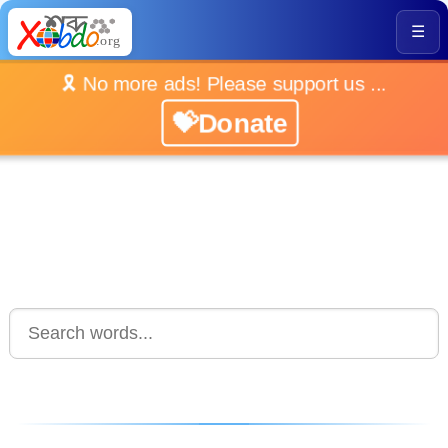
☰
🎗️ No more ads! Please support us ...
💝Donate