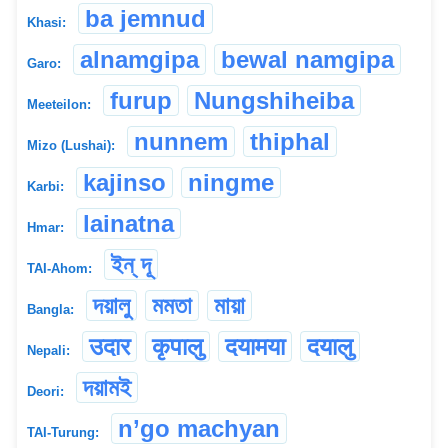
ba jemnud
Khasi:
alnamgipa
bewal namgipa
Garo:
furup
Nungshiheiba
Meeteilon:
nunnem
thiphal
Mizo (Lushai):
kajinso
ningme
Karbi:
lainatna
Hmar:
ইন্ দূ
TAI-Ahom:
দয়ালু
মমতা
মায়া
Bangla:
उदार
कृपालु
दयामया
दयालु
Nepali:
দয়ামই
Deori:
n’go machyan
TAI-Turung: