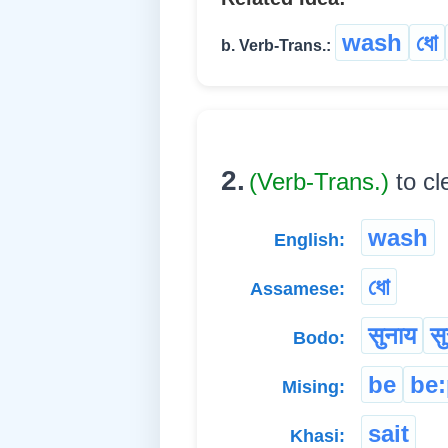
wash
ধো
b. Verb-Trans.:
2.
(Verb-Trans.)
to c
wash
English:
ধো
Assamese:
सुनाय
सु
Bodo:
be
be
Mising:
sait
Khasi: