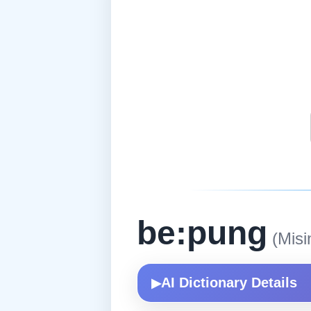
be:pung
(Misi
AI Dictionary Details
▶