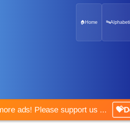
🏠
Home
🔤
Alphabeti
No more ads! Please support us ...
💝Don