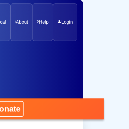
cal
ℹ️
About
❓
Help
👤
Login
ate