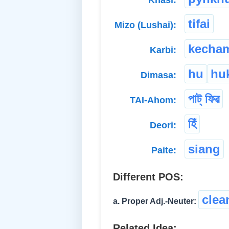
Khasi:
tifai
Mizo (Lushai):
kecha
Karbi:
hu
hu
Dimasa:
পাট্ ফিৱ
TAI-Ahom:
হিঁ
Deori:
siang
Paite:
Different POS:
clea
a. Proper Adj.-Neuter:
Related Idea: