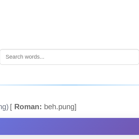
ng)
[
Roman:
beh.pung]