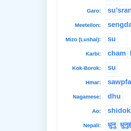
su’sra
Garo:
sengd
Meeteilon:
su
Mizo (Lushai):
cham
Karbi:
su
Kok-Borok:
sawpfa
Hmar:
dhu
Nagamese:
shidok
Ao:
धुनु
धुनु
Nepali: