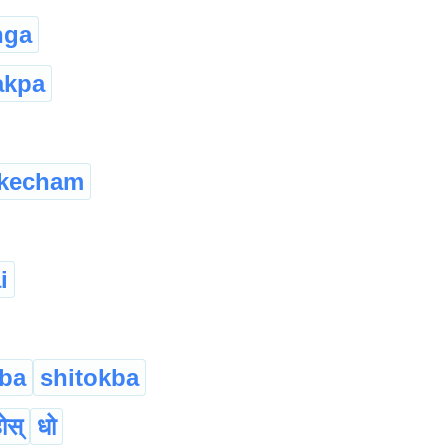
nga
akpa
kecham
i
ba
shitokba
होस्
धो