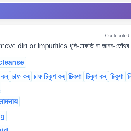
Contributed
move dirt or impurities ধূলি-মাকতি বা জাবৰ-জোঁথৰ
cleanse
 কৰ্
চাফ কৰ্
চাফ চিকুণ কৰ্
চিকণা
চিকুণ কৰ্
চিকুণা
ন
लामनाय
ng
uid