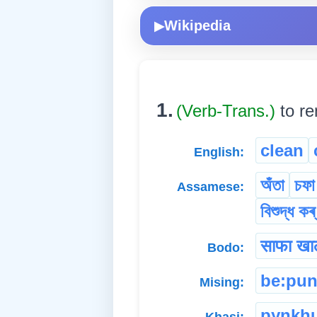
Wikipedia
▶
1.
(Verb-Trans.)
to re
clean
English:
অঁতা
চফা
Assamese:
বিশুদ্ধ কৰ্
साफा खा
Bodo:
be:pu
Mising:
pynkh