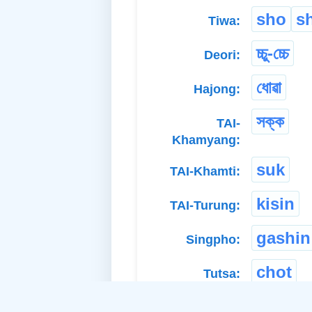
sho
s
Tiwa:
চ্চু-চ্চে
Deori:
ধোৱা
Hajong:
সক্ক
TAI-
Khamyang:
suk
TAI-Khamti:
kisin
TAI-Turung:
gashin
Singpho:
chot
Tutsa:
sapan
Adi Bokar: