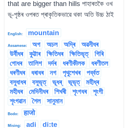
that are bigger than hills পাহাৰতকৈ ওখ
ভূ-পৃষ্ঠৰ ওপৰত প্ৰাকৃতিকভাৱে থকা অতি উচ্চ ঠাই
mountain
English:
অগ
অচল
অদ্ৰি
অৱনীধৰ
Assamese:
উৰ্বীধৰ
কুট্টাৰ
ক্ষিতিধৰ
ক্ষিতিভৃত্
গিৰি
গোধৰ
তালিশ
দৰ্দৰ
ধৰণীকীলক
ধৰণীতল
ধৰণীধৰ
ধৰাধৰ
নগ
পৃথুশেখৰ
পৰ্ব্বত
বসুধাধৰ
বসুভৃত্
ভূধৰ্
ভূভৃত্
মহীধ্ৰ
মহীধৰ
মেদিনীধৰ
শিখৰী
শৃংগধৰ
শৃংগী
শৃংগৱান
শৈল
সানুমান
हाजो
Bodo:
adi
di:te
Mising: