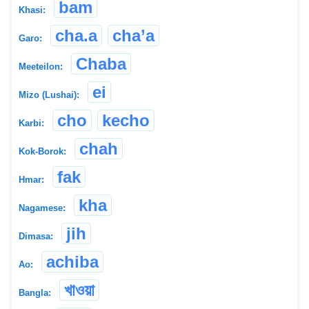
bam
Khasi:
cha.a
cha’a
Garo:
Chaba
Meeteilon:
ei
Mizo (Lushai):
cho
kecho
Karbi:
chah
Kok-Borok:
fak
Hmar:
kha
Nagamese:
jih
Dimasa:
achiba
Ao:
খাওয়া
Bangla: