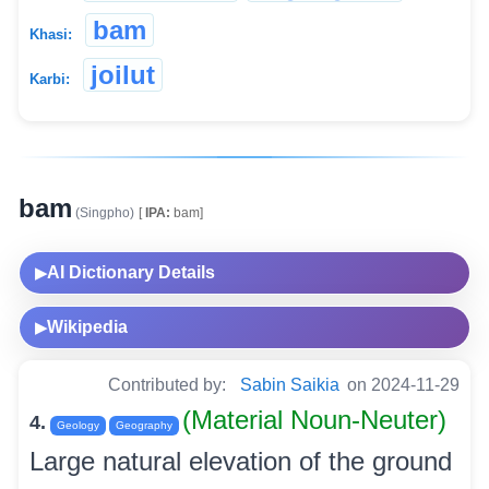
bam
Khasi:
joilut
Karbi:
bam
(Singpho)
[
IPA:
bam]
AI Dictionary Details
▶
Wikipedia
▶
Contributed by:
Sabin Saikia
on 2024-11-29
(Material Noun-Neuter)
4.
Geology
Geography
Large natural elevation of the ground