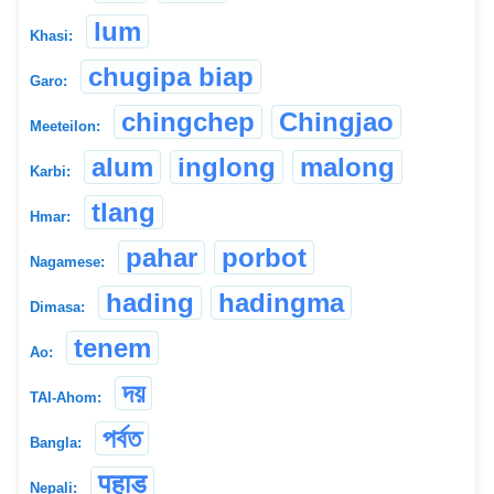
lum
Khasi:
chugipa biap
Garo:
chingchep
Chingjao
Meeteilon:
alum
inglong
malong
Karbi:
tlang
Hmar:
pahar
porbot
Nagamese:
hading
hadingma
Dimasa:
tenem
Ao:
দয়
TAI-Ahom:
পৰ্বত
Bangla:
पहाड
Nepali: