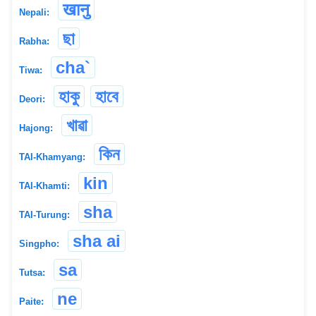
खानु
Nepali:
ছা
Rabha:
cha`
Tiwa:
হাকু
হাবে
Deori:
খাৱা
Hajong:
কিন
TAI-Khamyang:
kin
TAI-Khamti:
sha
TAI-Turung:
sha ai
Singpho:
sa
Tutsa:
ne
Paite: