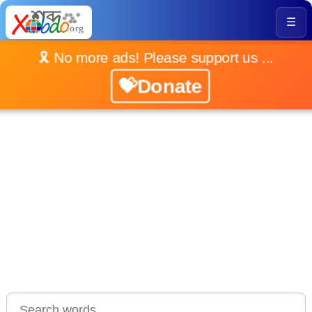
☰
🎗️ No more ads! Please support us ...
💝Donate