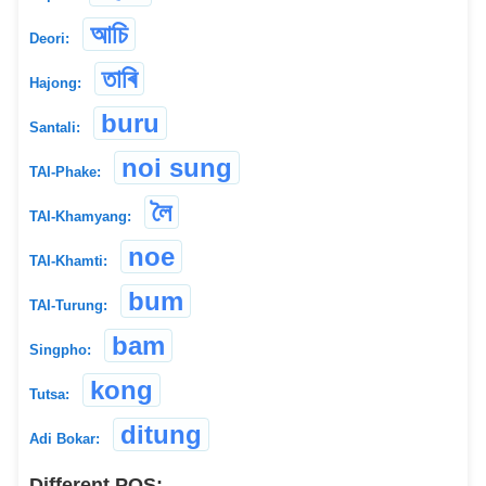
আচি
Deori:
তাৰি
Hajong:
buru
Santali:
noi sung
TAI-Phake:
লৈ
TAI-Khamyang:
noe
TAI-Khamti:
bum
TAI-Turung:
bam
Singpho:
kong
Tutsa:
ditung
Adi Bokar:
Different POS: