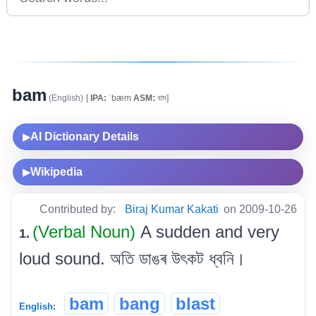
bam
(English)
[
IPA:
ˈbæm
ASM:
বাম]
AI Dictionary Details
▶
Wikipedia
▶
Contributed by:
Biraj Kumar Kakati
on 2009-10-26
(Verbal Noun)
A sudden and very
1.
loud sound. অতি ডাঙৰ উৎকট ধ্বনি।
bam
bang
blast
English: