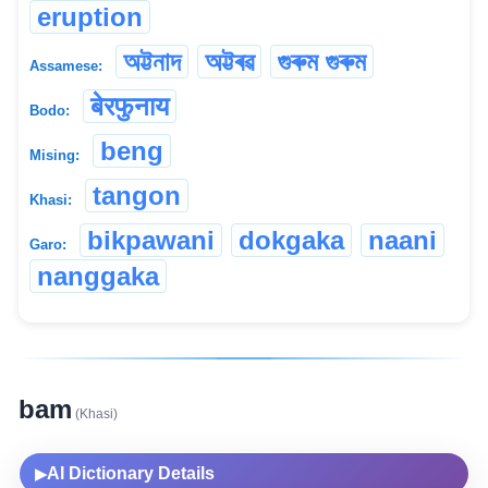
eruption
অট্টনাদ
অট্টৰৱ
গুৰুম গুৰুম
Assamese:
बेरफुनाय
Bodo:
beng
Mising:
tangon
Khasi:
bikpawani
dokgaka
naani
Garo:
nanggaka
bam
(Khasi)
AI Dictionary Details
▶