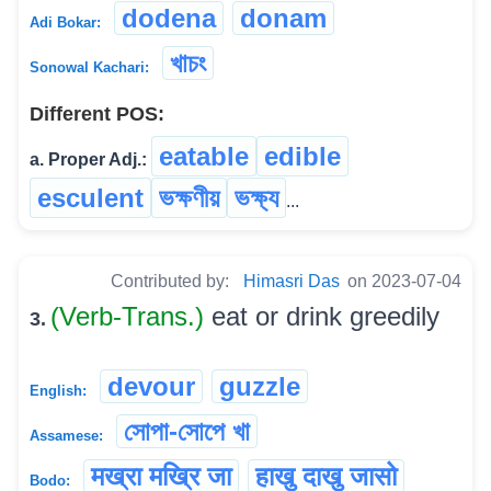
dodena
donam
Adi Bokar:
খাচং
Sonowal Kachari:
Different POS:
eatable
edible
a. Proper Adj.:
esculent
ভক্ষণীয়
ভক্ষ্য
...
Contributed by:
Himasri Das
on 2023-07-04
(Verb-Trans.)
eat or drink greedily
3.
devour
guzzle
English:
সোপা-সোপে খা
Assamese:
मख्रा मख्रि जा
हाखु दाखु जासो
Bodo: