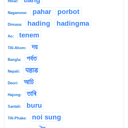
Hmar:
pahar
porbot
Nagamese:
hading
hadingma
Dimasa:
tenem
Ao:
দয়
TAI-Ahom:
পৰ্বত
Bangla:
पहाड
Nepali:
আচি
Deori:
তাৰি
Hajong:
buru
Santali:
noi sung
TAI-Phake: