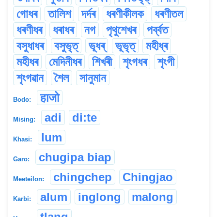
গোধৰ
তালিশ
দৰ্দৰ
ধৰণীকীলক
ধৰণীতল
ধৰণীধৰ
ধৰাধৰ
নগ
পৃথুশেখৰ
পৰ্ব্বত
বসুধাধৰ
বসুভৃত্
ভূধৰ্
ভূভৃত্
মহীধ্ৰ
মহীধৰ
মেদিনীধৰ
শিখৰী
শৃংগধৰ
শৃংগী
শৃংগৱান
শৈল
সানুমান
हाजो
Bodo:
adi
di:te
Mising:
lum
Khasi:
chugipa biap
Garo:
chingchep
Chingjao
Meeteilon:
alum
inglong
malong
Karbi:
tlang