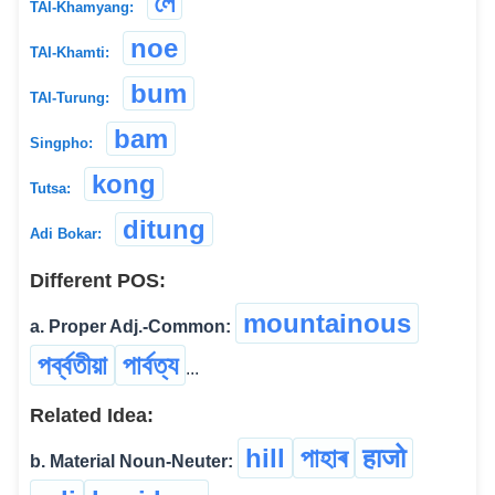
লৈ
TAI-Khamyang:
noe
TAI-Khamti:
bum
TAI-Turung:
bam
Singpho:
kong
Tutsa:
ditung
Adi Bokar:
Different POS:
mountainous
a. Proper Adj.-Common:
পৰ্ব্বতীয়া
পার্বত্য
...
Related Idea:
hill
পাহাৰ
हाजो
b. Material Noun-Neuter: