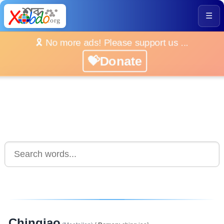
☰
🎗️ No more ads! Please support us ...
💝Donate
Chingjao