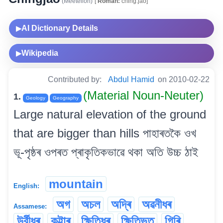
(Meeteilon)
[
Roman:
ching.jao]
AI Dictionary Details
▶
Wikipedia
▶
Contributed by:
Abdul Hamid
on 2010-02-22
(Material Noun-Neuter)
1.
Geology
Geography
Large natural elevation of the ground
that are bigger than hills পাহাৰতকৈ ওখ
ভূ-পৃষ্ঠৰ ওপৰত প্ৰাকৃতিকভাৱে থকা অতি উচ্চ ঠাই
mountain
English:
অগ
অচল
অদ্ৰি
অৱনীধৰ
Assamese:
উৰ্বীধৰ
কুট্টাৰ
ক্ষিতিধৰ
ক্ষিতিভৃত্
গিৰি