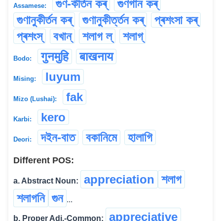
গুণ-কীৰ্তন কৰ্
গুণগান কৰ্
Assamese:
গুণানুকীৰ্তন কৰ্
গুণানুকীৰ্ত্তন কৰ্
প্ৰশংসা কৰ্
প্ৰশংস্
বখান্
শলাগ ল্
শলাগ্
गुनमुहि
बाखनाय
Bodo:
luyum
Mising:
fak
Mizo (Lushai):
kero
Karbi:
দইন-বাত
বকানিমে
হালাগি
Deori:
Different POS:
appreciation
শলাগ
a. Abstract Noun:
শলাগনি
গুন
...
appreciative
b. Proper Adj.-Common: