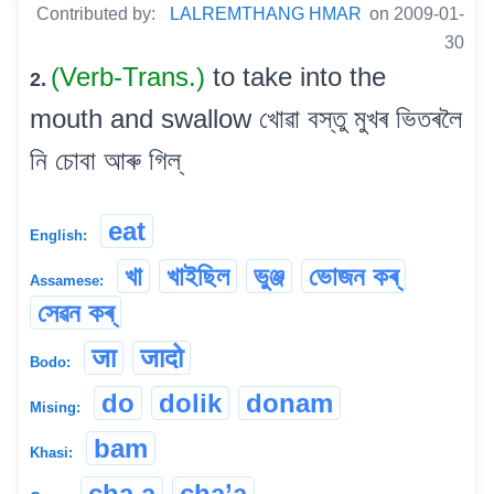
Contributed by:
LALREMTHANG HMAR
on 2009-01-
30
(Verb-Trans.)
to take into the
2.
mouth and swallow খোৱা বস্তু মুখৰ ভিতৰলৈ
নি চোবা আৰু গিল্
eat
English:
খা
খাইছিল
ভুঞ্জ
ভোজন কৰ্
Assamese:
সেৱন কৰ্
जा
जादो
Bodo:
do
dolik
donam
Mising:
bam
Khasi:
cha.a
cha’a