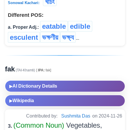
খাচং
Sonowal Kachari:
Different POS:
eatable
edible
a. Proper Adj.:
esculent
ভক্ষণীয়
ভক্ষ্য
...
fak
(TAI-Khamti)
[
IPA:
fak]
AI Dictionary Details
▶
Wikipedia
▶
Contributed by:
Sushmita Das
on 2024-11-26
(Common Noun)
Vegetables,
3.