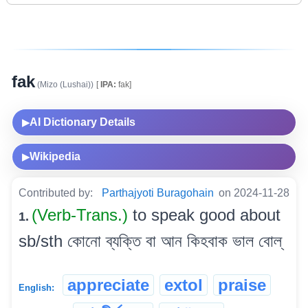
fak
(Mizo (Lushai))
[
IPA:
fak]
AI Dictionary Details
▶
Wikipedia
▶
Contributed by:
Parthajyoti Buragohain
on 2024-11-28
(Verb-Trans.)
to speak good about
1.
sb/sth কোনো ব্যক্তি বা আন কিহবাক ভাল বোল্
appreciate
extol
praise
English: