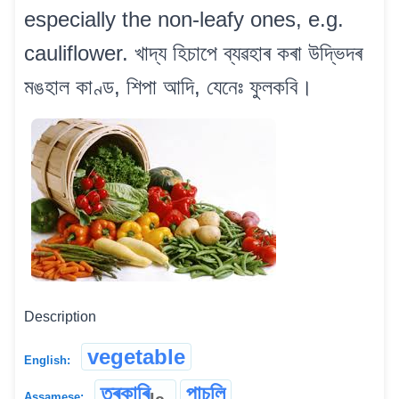
especially the non-leafy ones, e.g.
cauliflower. খাদ্য হিচাপে ব্যৱহাৰ কৰা উদ্ভিদৰ
মঙহাল কাণ্ড, শিপা আদি, যেনেঃ ফুলকবি।
Description
vegetable
English:
তৰকাৰি
পাচলি
Assamese: