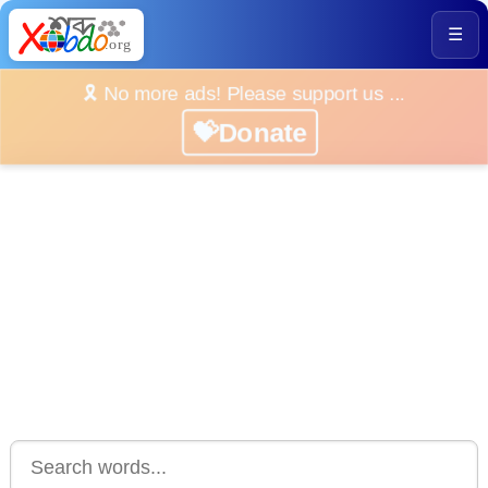
☰
🎗️ No more ads! Please support us ...
💝Donate