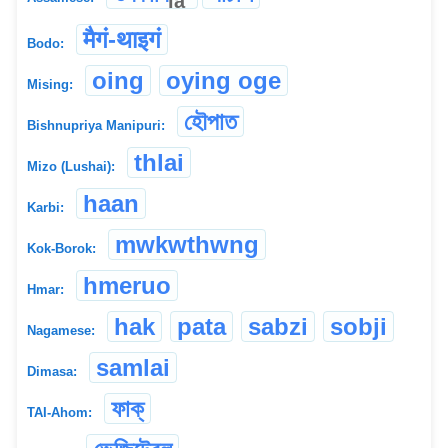
la
मैगं-थाइगं
Bodo:
oing
oying oge
Mising:
হৌপাত
Bishnupriya Manipuri:
thlai
Mizo (Lushai):
haan
Karbi:
mwkwthwng
Kok-Borok:
hmeruo
Hmar:
hak
pata
sabzi
sobji
Nagamese:
samlai
Dimasa:
ফাক্
TAI-Ahom: