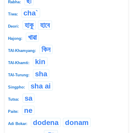
ছা
Rabha:
cha`
Tiwa:
হাকু
হাবে
Deori:
খাৱা
Hajong:
কিন
TAI-Khamyang:
kin
TAI-Khamti:
sha
TAI-Turung:
sha ai
Singpho:
sa
Tutsa:
ne
Paite:
dodena
donam
Adi Bokar: