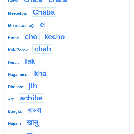
Garo:
Chaba
Meeteilon:
ei
Mizo (Lushai):
cho
kecho
Karbi:
chah
Kok-Borok:
fak
Hmar:
kha
Nagamese:
jih
Dimasa:
achiba
Ao:
খাওয়া
Bangla:
खानु
Nepali: