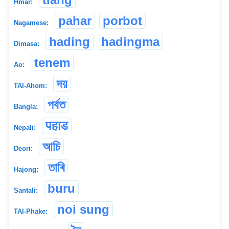
Hmar:
pahar
porbot
Nagamese:
hading
hadingma
Dimasa:
tenem
Ao:
দয়
TAI-Ahom:
পৰ্বত
Bangla:
पहाड
Nepali:
আচি
Deori:
তাৰি
Hajong:
buru
Santali:
noi sung
TAI-Phake: