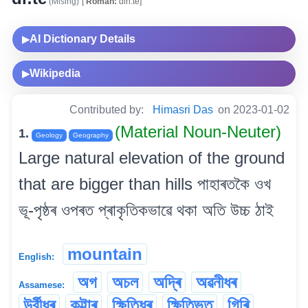
(Mising)
[
Roman:
dih.te]
AI Dictionary Details
▶
Wikipedia
▶
Contributed by:
Himasri Das
on 2023-01-02
(Material Noun-Neuter)
1.
Geology
Geography
Large natural elevation of the ground
that are bigger than hills পাহাৰতকৈ ওখ
ভূ-পৃষ্ঠৰ ওপৰত প্ৰাকৃতিকভাৱে থকা অতি উচ্চ ঠাই
mountain
English:
অগ
অচল
অদ্ৰি
অৱনীধৰ
Assamese:
উৰ্বীধৰ
কুট্টাৰ
ক্ষিতিধৰ
ক্ষিতিভৃত্
গিৰি