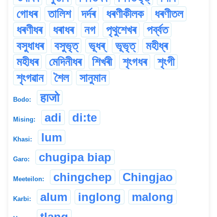
গোধৰ
তালিশ
দৰ্দৰ
ধৰণীকীলক
ধৰণীতল
ধৰণীধৰ
ধৰাধৰ
নগ
পৃথুশেখৰ
পৰ্ব্বত
বসুধাধৰ
বসুভৃত্
ভূধৰ্
ভূভৃত্
মহীধ্ৰ
মহীধৰ
মেদিনীধৰ
শিখৰী
শৃংগধৰ
শৃংগী
শৃংগৱান
শৈল
সানুমান
हाजो
Bodo:
adi
di:te
Mising:
lum
Khasi:
chugipa biap
Garo:
chingchep
Chingjao
Meeteilon:
alum
inglong
malong
Karbi:
tlang