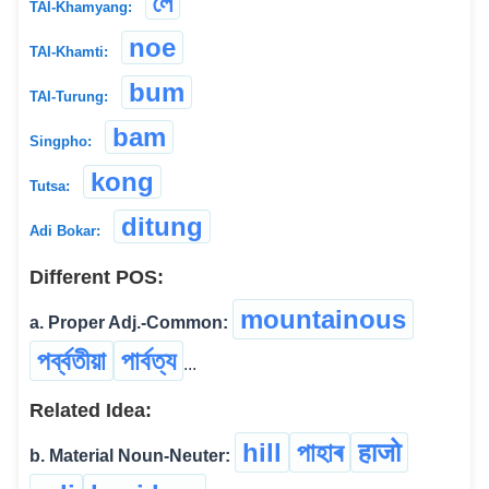
লৈ
TAI-Khamyang:
noe
TAI-Khamti:
bum
TAI-Turung:
bam
Singpho:
kong
Tutsa:
ditung
Adi Bokar:
Different POS:
mountainous
a. Proper Adj.-Common:
পৰ্ব্বতীয়া
পার্বত্য
...
Related Idea:
hill
পাহাৰ
हाजो
b. Material Noun-Neuter: