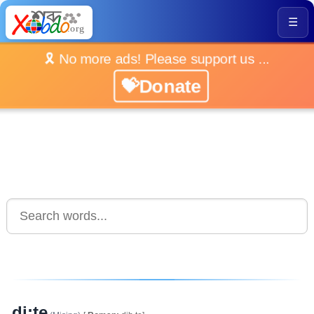
☰
🎗️ No more ads! Please support us ...
💝Donate
di:te