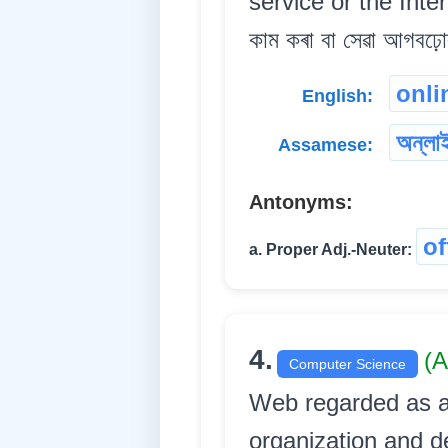
service or the Interne
কাম কৰা বা সেৱা আগবঢ়োৱ
onli
English:
অন্‌লা
Assamese:
Antonyms:
of
a. Proper Adj.-Neuter:
4.
(A
Computer Science
Web regarded as a 
organization and dev