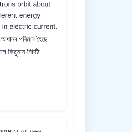
rons orbit about
fferent energy
in electric current.
 আধানৰ পৰিমান হৈছে
কিছুমান নিৰ্দিষ্ট
ne কোনো যন্ত্ৰৰ