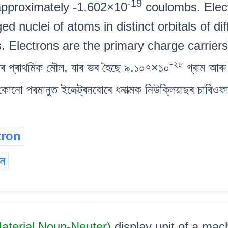
-19
 approximately -1.602×10
coulombs. Elect
ed nuclei of atoms in distinct orbitals of di
s. Electrons are the primary charge carriers 
-২৮
্থিৰ প্ৰাথমিক মৌল, যাৰ ভৰ হৈছে ৯.১০৭×১০
গ্ৰাম আৰু
কোনো পৰমানুত ইলেক্ট্ৰনবোৰে ধনাত্মক নিউক্লিয়াছৰ চাৰিওফালে 
tron
ৰন
aterial Noun-Neuter)
display unit of a machi