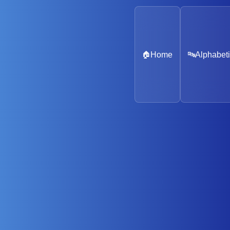
🏠
Home
🔤
Alphabeti