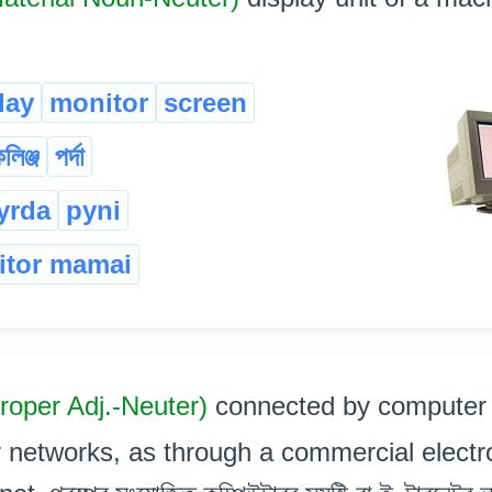
lay
monitor
screen
লিঞ্জ
পৰ্দা
yrda
pyni
itor mamai
roper Adj.-Neuter)
connected by computer 
 networks, as through a commercial electro