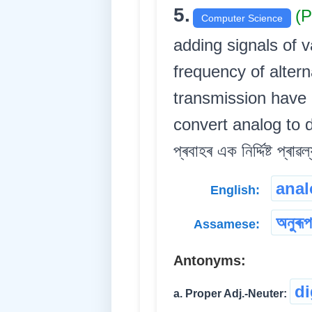
5.
(P
Computer Science
adding signals of v
frequency of alter
transmission have 
convert analog to di
প্ৰবাহৰ এক নিৰ্দ্দিষ্ট প্
anal
English:
অনুৰূপ
Assamese:
Antonyms:
di
a. Proper Adj.-Neuter: