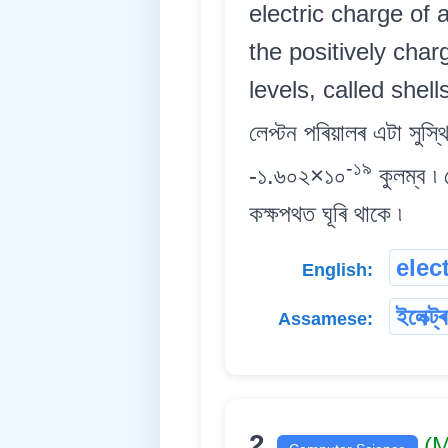
electric charge of
the positively charg
levels, called shell
লেপ্টন পৰিয়ালৰ এটা সুস
-১৯
-১.৬০২×১০
কুলম্ব ৷ 
কক্ষপথত ঘূৰি থাকে ৷
elec
English:
ইলেক্ট্
Assamese:
2.
(M