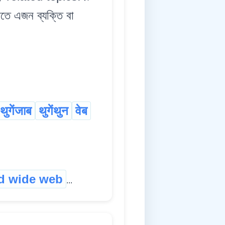
ণতে এজন ব্যক্তি বা
थुगेंजाब
थुगेंथुन
वेब
d wide web
...