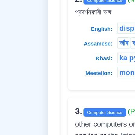
Computer Science
প্ৰদৰ্শনকাৰী অঙ্গ
disp
English:
আঁৰ
ক
Assamese:
ka p
Khasi:
mon
Meeteilon:
3.
(P
Computer Science
other computers or