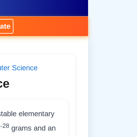
ate
ter Science
ce
stable elementary
-28
0
grams and an