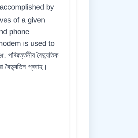
 accomplished by
ves of a given
and phone
 modem is used to
িৱৰ্ত্তনীয় বৈদ্যুতিক
ৱা বৈদ্যুতিন প্ৰবাহ।