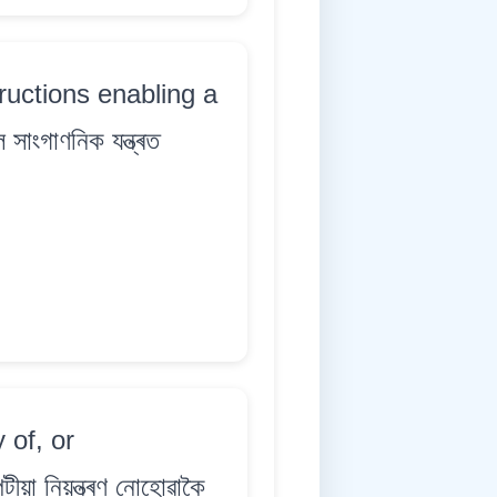
ructions enabling a
াংগাণনিক যন্ত্ৰত
 of, or
 নিয়ন্ত্ৰণ নোহোৱাকৈ