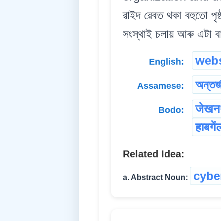
ৱাইদ ৱেবত থকা বহুতো পৃষ
সংস্থাই চলায় আৰু এটা ব
webs
English:
অন্তৰ্
Assamese:
जेखन
Bodo:
हाबगें
Related Idea:
cybe
a. Abstract Noun: