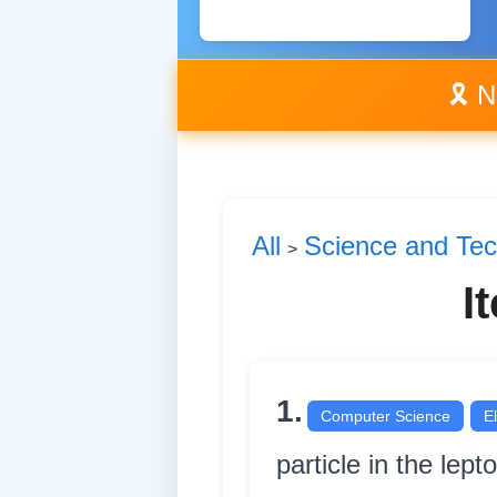
🎗️ 
All
Science and Te
>
I
1.
Computer Science
E
particle in the lep