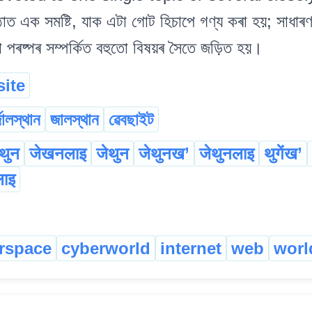
্ঠাত এক সমষ্টি, যাক এটা গোট হিচাপে গণ্য কৰা হয়; সাধাৰ
া পৰষ্পৰ সম্পৰ্কিত বহুতো বিষয়ৰ সৈতে জড়িত হয়।
ite
জালস্থান
জালস্থান
ৱেবছাইট
थुन
जेखनलाइ
जेथुन
जेथुनख’
जेथुनलाइ
थुगेंख’
लाइ
rspace
cyberworld
internet
web
worl