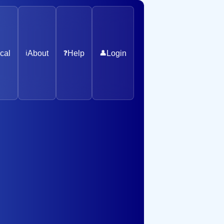
cal
ℹ️
About
❓
Help
👤
Login