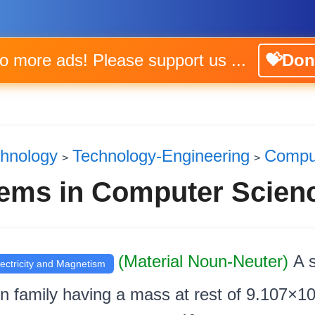
No more ads! Please support us ...
💝Don
chnology
Technology-Engineering
Compu
>
>
tems in Computer Scien
(Material Noun-Neuter)
A 
lectricity and Magnetism
ton family having a mass at rest of 9.107×1