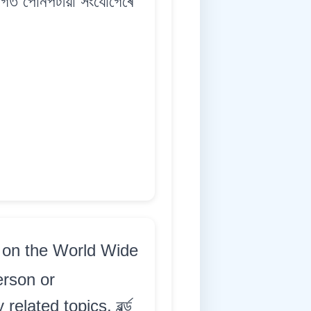
 লগত পোনপটীয়া সংযোগেৰে
 on the World Wide
erson or
lated topics. ৱৰ্ল্ড