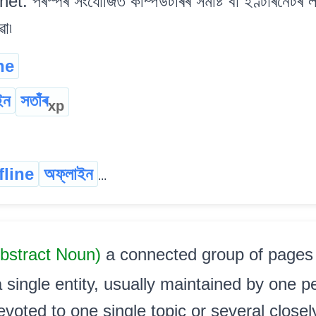
t. পৰস্পৰ সংযোজিত কম্পিউটাৰৰ সমষ্টি বা ইণ্টাৰনেটৰ
া৷
ne
ইন
সতাঁৰ
xp
fline
অফ্‌লাইন
...
bstract Noun)
a connected group of pages
single entity, usually maintained by one p
oted to one single topic or several closely re