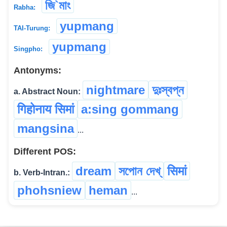
জি`মাং
Rabha:
yupmang
TAI-Turung:
yupmang
Singpho:
Antonyms:
nightmare
দুঃস্বপ্ন
a. Abstract Noun:
गिहोनाय सिमां
a:sing gommang
mangsina
...
Different POS:
dream
সপোন দেখ্
सिमां
b. Verb-Intran.:
phohsniew
heman
...