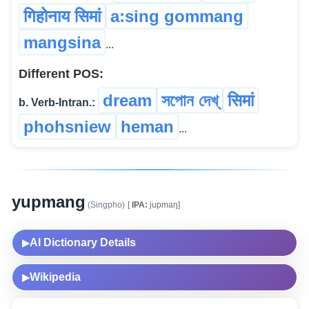
गिहोनाय सिमां
a:sing gommang
mangsina
...
Different POS:
dream
সপোন দেখ্
सिमां
b. Verb-Intran.:
phohsniew
heman
...
yupmang
(Singpho)
[
IPA:
jupmaŋ]
AI Dictionary Details
▶
Wikipedia
▶