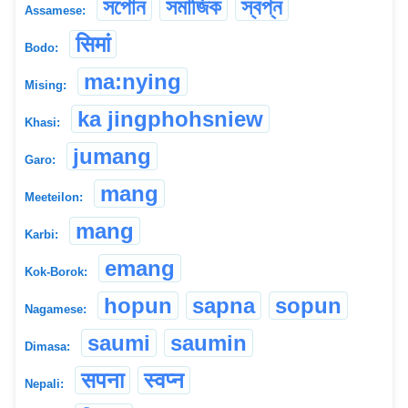
সপোন
সমাজিক
স্বপ্ন
Assamese:
सिमां
Bodo:
ma:nying
Mising:
ka jingphohsniew
Khasi:
jumang
Garo:
mang
Meeteilon:
mang
Karbi:
emang
Kok-Borok:
hopun
sapna
sopun
Nagamese:
saumi
saumin
Dimasa:
सपना
स्वप्न
Nepali: