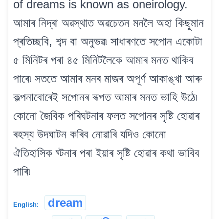
of dreams is known as oneirology.
আমাৰ নিদ্ৰা অৱস্থাত অৱচেতন মনলৈ অহা কিছুমান
প্ৰতিচ্ছবি, শব্দ বা অনুভৱ৷ সাধাৰণতে সপোন একোটা
৫ মিনিটৰ পৰা ৪৫ মিনিটলৈকে আমাৰ মনত থাকিব
পাৰে৷ সততে আমাৰ মনৰ মাজৰ অপূৰ্ণ আকাঙ্খা আৰু
কল্পনাবোৰেই সপোনৰ ৰূপত আমাৰ মনত ভাহি উঠে৷
কোনো জৈবিক পৰিঘটনাৰ ফলত সপোনৰ সৃষ্টি হোৱাৰ
ৰহস্য উদঘাটন কৰিব নোৱাৰি যদিও কোনো
ঐতিহাসিক ঘ্টনাৰ পৰা ইয়াৰ সৃষ্টি হোৱাৰ কথা ভাবিব
পাৰি৷
dream
English: