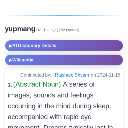
yupmang
(TAI-Turung)
[
IPA:
jupmaŋ]
AI Dictionary Details
▶
Wikipedia
▶
Contributed by:
Rajshree Shyam
on 2024-11-15
(Abstract Noun)
A series of
1.
images, sounds and feelings
occurring in the mind during sleep,
accompanied with rapid eye
movement. Dreams typically last in