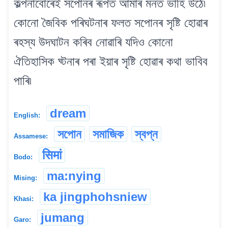
কল্পনাবোৰেই সপোনৰ ৰূপত আমাৰ মনত ভাহি উঠে৷
কোনো জৈবিক পৰিঘটনাৰ ফলত সপোনৰ সৃষ্টি হোৱাৰ
ৰহস্য উদঘাটন কৰিব নোৱাৰি যদিও কোনো
ঐতিহাসিক ঘ্টনাৰ পৰা ইয়াৰ সৃষ্টি হোৱাৰ কথা ভাবিব
পাৰি৷
dream
English:
সপোন
সমাজিক
স্বপ্ন
Assamese:
सिमां
Bodo:
ma:nying
Mising:
ka jingphohsniew
Khasi:
jumang
Garo: