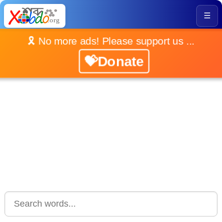
☰
🎗️ No more ads! Please support us ...
💝Donate