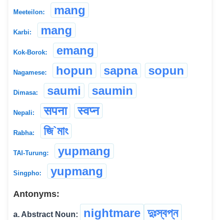
mang
Meeteilon:
mang
Karbi:
emang
Kok-Borok:
hopun
sapna
sopun
Nagamese:
saumi
saumin
Dimasa:
सपना
स्वप्न
Nepali:
জি`মাং
Rabha:
yupmang
TAI-Turung:
yupmang
Singpho:
Antonyms:
nightmare
দুঃস্বপ্ন
a. Abstract Noun: