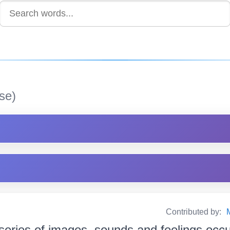
se)
Contributed by:
series of images, sounds and feelings occu