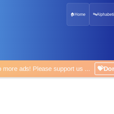
🏠
Home
🔤
Alphabeti
 more ads! Please support us ...
💝D