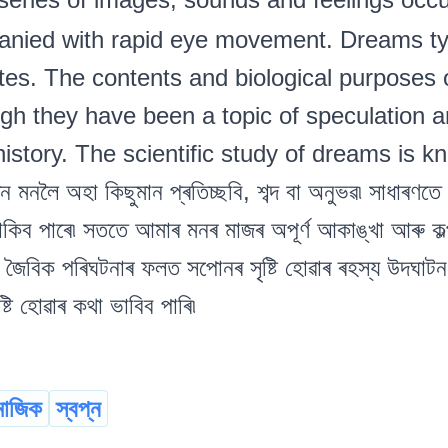
nied with rapid eye movement. Dreams typi
tes. The contents and biological purposes 
ugh they have been a topic of speculation a
istory. The scientific study of dreams is k
 মনলৈ অহা কিছুমান প্ৰতিচ্ছবি, শব্দ বা অনুভৱ৷ সাধাৰণ
কিব পাৰে৷ সততে আমাৰ মনৰ মাজৰ অপূৰ্ণ আকাঙ্খা আৰু ক
জৈবিক পৰিঘটনাৰ ফলত সপোনৰ সৃষ্টি হোৱাৰ ৰহস্য উদঘাট
্টি হোৱাৰ কথা ভাবিব পাৰি৷
মাজিক
স্বপ্ন