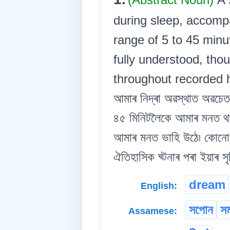
during sleep, accompa
range of 5 to 45 minu
fully understood, tho
throughout recorded h
আমাৰ নিদ্ৰা অৱস্থাত অৱচেতন
৪৫ মিনিটলৈকে আমাৰ মনত থা
আমাৰ মনত ভাহি উঠে৷ কোনো 
ঐতিহাসিক ঘ্টনাৰ পৰা ইয়াৰ সৃষ
dream
English:
সপোন
স
Assamese: