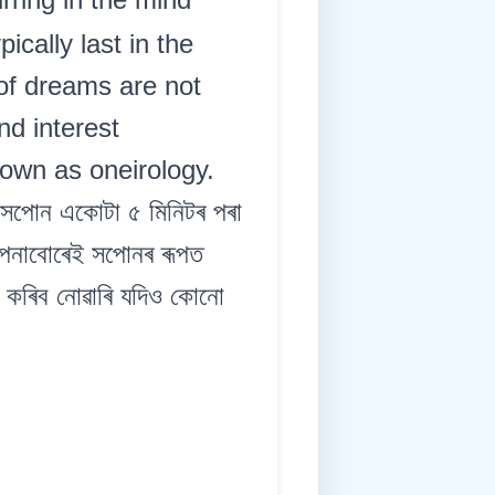
cally last in the
of dreams are not
nd interest
nown as oneirology.
তে সপোন একোটা ৫ মিনিটৰ পৰা
ল্পনাবোৰেই সপোনৰ ৰূপত
ন কৰিব নোৱাৰি যদিও কোনো