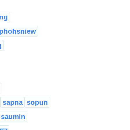
ing
gphohsniew
g
sapna
sopun
saumin