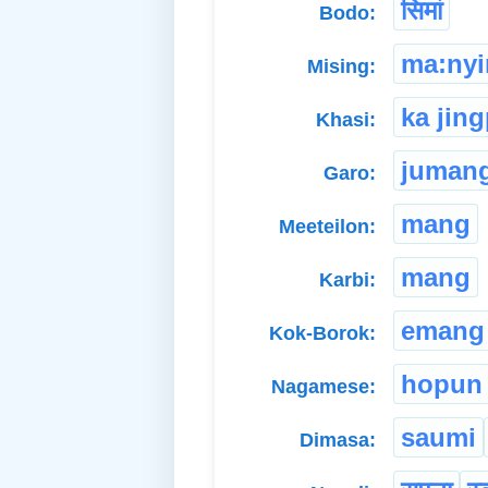
सिमां
Bodo:
ma:ny
Mising:
ka jin
Khasi:
juman
Garo:
mang
Meeteilon:
mang
Karbi:
emang
Kok-Borok:
hopun
Nagamese:
saumi
Dimasa: