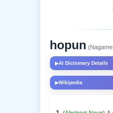
hopun
(Nagame
AI Dictionary Details
▶
Wikipedia
▶
1.
(Abstract Noun)
A 