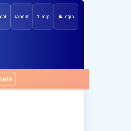
cal
ℹ️
About
❓
Help
👤
Login
onate