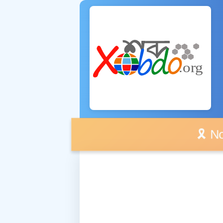
🎗️ No