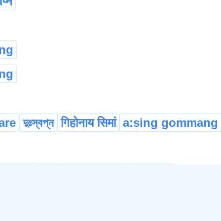
वप्न
ng
ng
are
দুঃস্বপ্ন
गिहोनाय सिमां
a:sing gommang
োন দেখ্
सिमां
phohsniew
heman
...