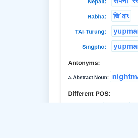
सपना
स्
Nepali:
জি`মাং
Rabha:
yupma
TAI-Turung:
yupma
Singpho:
Antonyms:
nightm
a. Abstract Noun:
Different POS:
dream
সপ
b. Verb-Intran.: