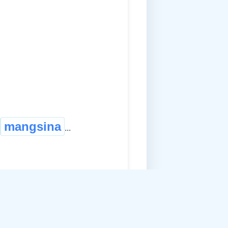
mangsina
...