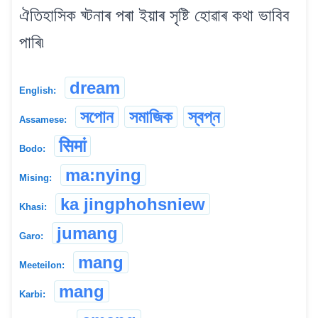
ঐতিহাসিক ঘ্টনাৰ পৰা ইয়াৰ সৃষ্টি হোৱাৰ কথা ভাবিব
পাৰি৷
dream
English:
সপোন
সমাজিক
স্বপ্ন
Assamese:
सिमां
Bodo:
ma:nying
Mising:
ka jingphohsniew
Khasi:
jumang
Garo:
mang
Meeteilon:
mang
Karbi: