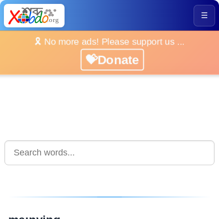
☰
🎗️ No more ads! Please support us ...
💝Donate