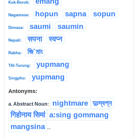
emang
Kok-Borok:
hopun
sapna
sopun
Nagamese:
saumi
saumin
Dimasa:
सपना
स्वप्न
Nepali:
জি`মাং
Rabha:
yupmang
TAI-Turung:
yupmang
Singpho:
Antonyms:
nightmare
দুঃস্বপ্ন
a. Abstract Noun:
गिहोनाय सिमां
a:sing gommang
mangsina
...