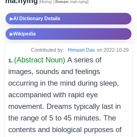
ma:nying
(Mising)
[
Roman:
mah.nying]
AI Dictionary Details
▶
Wikipedia
▶
Contributed by:
Himasri Das
on 2022-10-29
(Abstract Noun)
A series of
1.
images, sounds and feelings
occurring in the mind during sleep,
accompanied with rapid eye
movement. Dreams typically last in
the range of 5 to 45 minutes. The
contents and biological purposes of