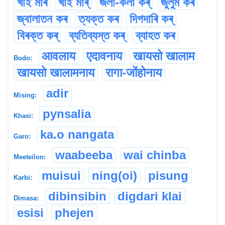
খাই মাৰ
খাই মাৰ্
জলা-কলা কৰ্
জুলুম কৰ
জ্বালাতন কৰ
ত্যক্ত কৰ
দিগদাৰি কৰ্
বিৰক্ত কৰ্
ব্যতিব্যস্ত কৰ্
ব্যাহত কৰ
आवलाय
एदावनाय
खायसो खालाम
Bodo:
खायसो खालामनाय
रागा-जोंहोनाय
adir
Mising:
pynsalia
Khasi:
ka.o nangata
Garo:
waabeeba
wai chinba
Meeteilon:
muisui
ning(oi)
pisung
Karbi:
dibinsibin
digdari klai
Dimasa:
esisi
phejen