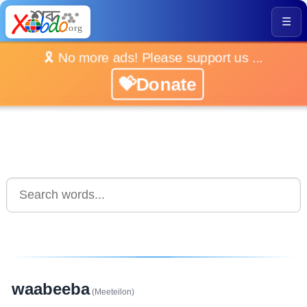
☰
🎗️ No more ads! Please support us ...
💝Donate
waabeeba
(Meeteilon)