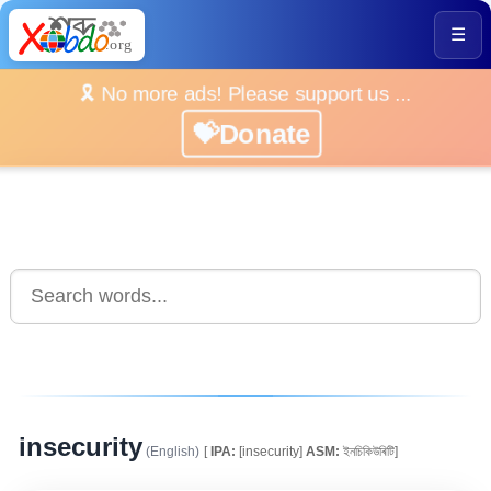
☰
🎗️ No more ads! Please support us ...
💝Donate
insecurity
(English)
[
IPA:
[insecurity]
ASM:
ইনচিকিউৰিটি]