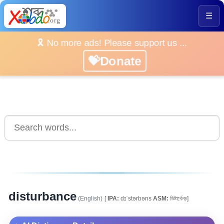
☰
🎗️ No more ads! Please support us ...
💝Donate
disturbance
(English)
[
IPA:
dɪˈstərbəns
ASM:
ডিষ্টাৰ্বেনচ]