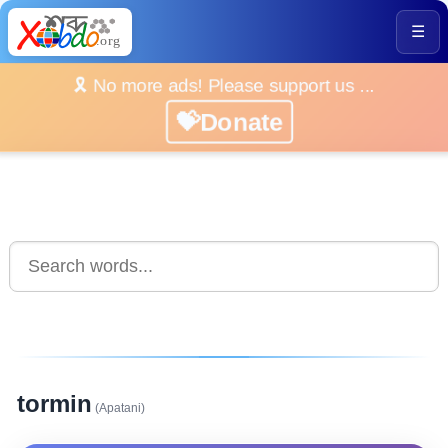
☰
🎗️ No more ads! Please support us ...
💝Donate
tormin
(Apatani)