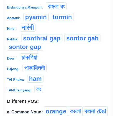
কমলা রং
Bishnupriya Manipuri:
pyamin
tormin
Apatani:
नारंगी
Hindi:
sonthrai gap
sontor gab
Rabha:
sontor gap
চাৰুগিয়া
Deori:
পাকাহিলদৗ
Hajong:
ham
TAI-Phake:
লং
TAI-Khamyang:
Different POS:
orange
কমলা
কমলা টেঙা
a. Common Noun: