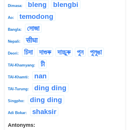
bleng
blengbi
Dimasa:
temodong
Ao:
সোজা
Bangla:
सीधा
Nepali:
চিদা
দাগুৰু
দাচ্চুৰু
পুন
পুলুঙা
Deori:
চী
TAI-Khamyang:
nan
TAI-Khamti:
ding ding
TAI-Turung:
ding ding
Singpho:
shaksir
Adi Bokar:
Antonyms: