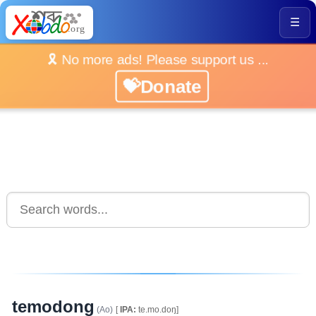
☰
🎗️ No more ads! Please support us ...
💝Donate
temodong
(Ao)
[
IPA:
te.mo.doŋ]