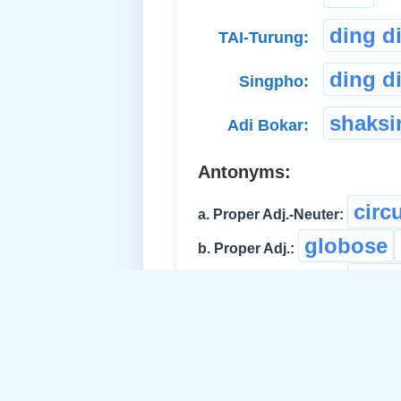
ding d
TAI-Turung:
ding d
Singpho:
shaksi
Adi Bokar:
Antonyms:
circ
a. Proper Adj.-Neuter:
globose
b. Proper Adj.:
ben
c. Proper Adj.-Neuter: