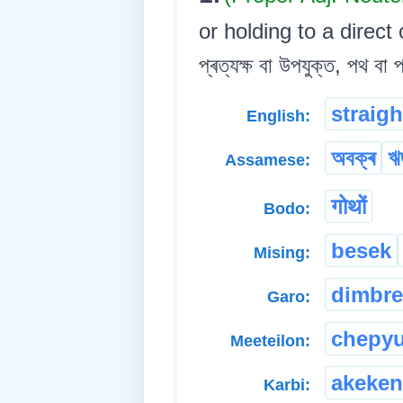
or holding to a direct 
প্ৰত্যক্ষ বা উপযুক্ত, পথ বা 
straigh
English:
অবক্ৰ
ঋ
Assamese:
गोथों
Bodo:
besek
Mising:
dimbr
Garo:
chepy
Meeteilon:
akeke
Karbi: