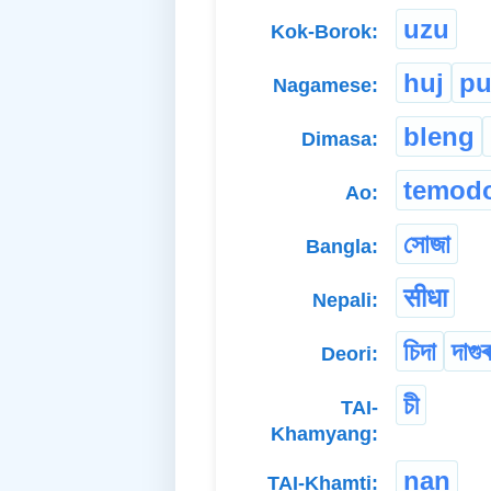
uzu
Kok-Borok:
huj
p
Nagamese:
bleng
Dimasa:
temod
Ao:
সোজা
Bangla:
सीधा
Nepali:
চিদা
দাগুৰ
Deori:
চী
TAI-
Khamyang:
nan
TAI-Khamti: