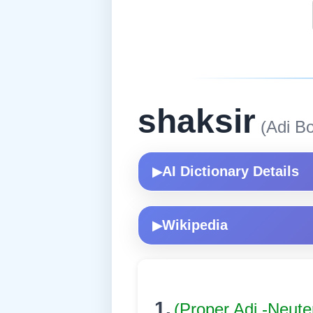
shaksir
(Adi Bo
AI Dictionary Details
▶
Wikipedia
▶
1.
(Proper Adj.-Neute