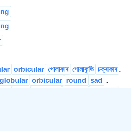
ing
ing
r
ular
orbicular
গোলাকাৰ
গোলাকৃতি
চক্ৰাকাৰ
...
globular
orbicular
round
sad
...
ded
bent
crooked
curved
oblique
...