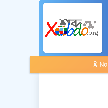
🎗️ No