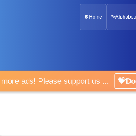
🏠
Home
🔤
Alphabeti
 more ads! Please support us ...
💝D