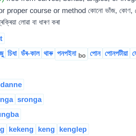
or proper course or method কোনো ভাঁজ, কোণ, বেঁ
প্ৰক্ৰিয়া লোৱা বা ধাৰণ কৰা
t
জু
চিধা
ডঁৰ-কাল
থাৰু
পনপইনা
পোন
পোনপটীয়া
স
bo
danne
enga
sronga
ungba
ng
kekeng
keng
kenglep