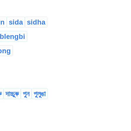
un
sida
sidha
blengbi
ong
ু
দাচ্চুৰু
পুন
পুলুঙা