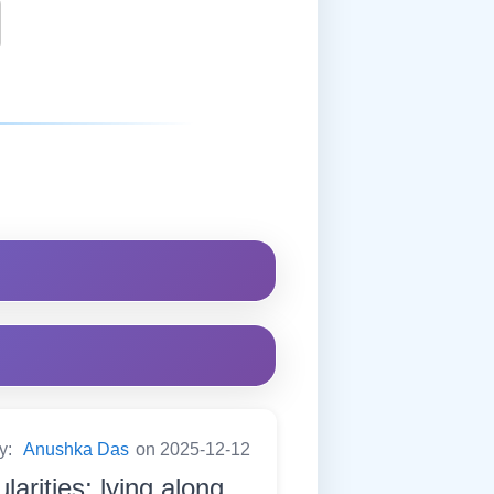
by:
Anushka Das
on 2025-12-12
larities; lying along