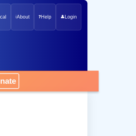
cal
ℹ️
About
❓
Help
👤
Login
onate