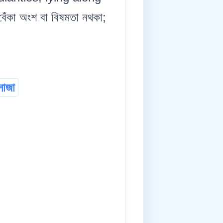
কা অংশ বা বিষমতা নথকা;
োজা