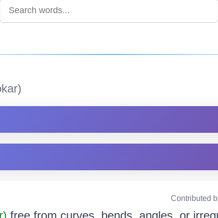
kar)
Contributed 
r)
free from curves, bends, angles, or irregu