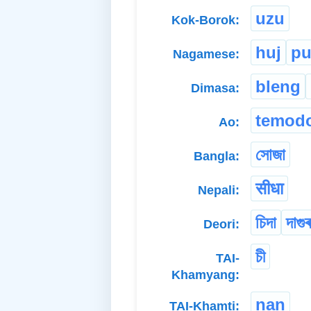
uzu
Kok-Borok:
huj
p
Nagamese:
bleng
Dimasa:
temod
Ao:
সোজা
Bangla:
सीधा
Nepali:
চিদা
দাগুৰ
Deori:
চী
TAI-
Khamyang:
nan
TAI-Khamti: