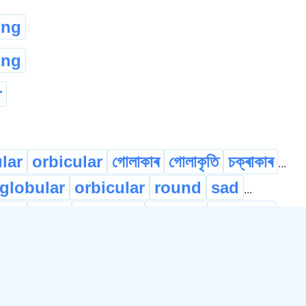
ing
ing
r
ular
orbicular
গোলাকাৰ
গোলাকৃতি
চক্ৰাকাৰ
...
globular
orbicular
round
sad
...
ded
bent
crooked
curved
oblique
...