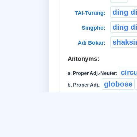
ding d
TAI-Turung:
ding d
Singpho:
shaksi
Adi Bokar:
Antonyms:
circ
a. Proper Adj.-Neuter:
globose
b. Proper Adj.:
ben
c. Proper Adj.-Neuter: