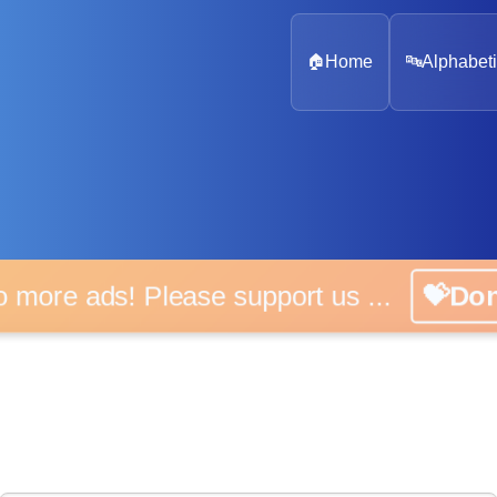
🏠
Home
🔤
Alphabeti
 more ads! Please support us ...
💝D