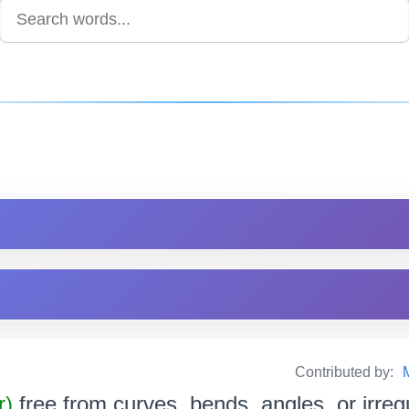
Contributed by:
r)
free from curves, bends, angles, or irregu