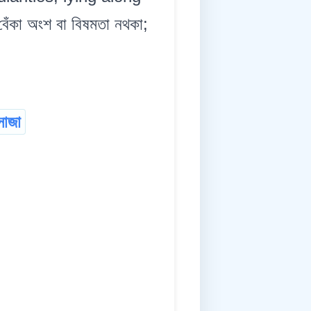
কা অংশ বা বিষমতা নথকা;
োজা