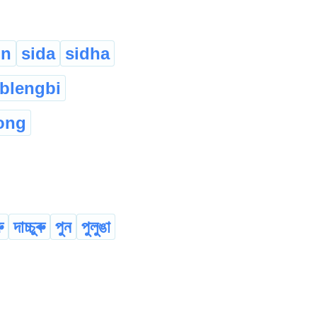
un
sida
sidha
blengbi
ong
ু
দাচ্চুৰু
পুন
পুলুঙা