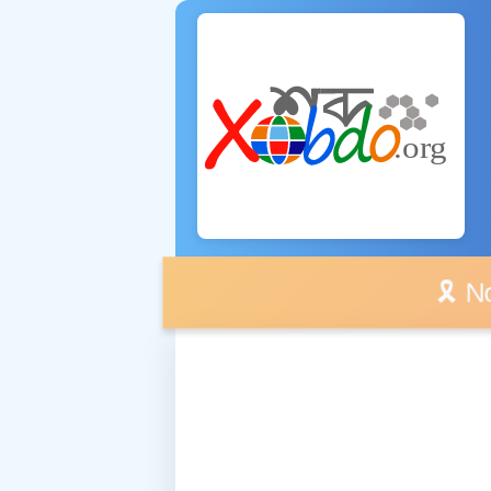
🎗️ No