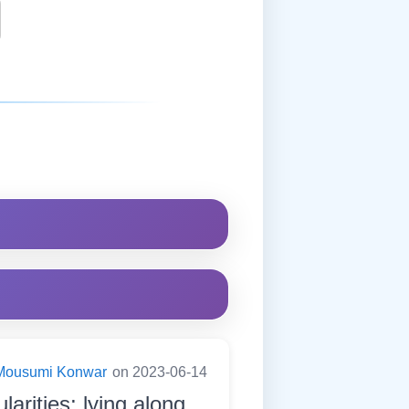
Mousumi Konwar
on 2023-06-14
larities; lying along