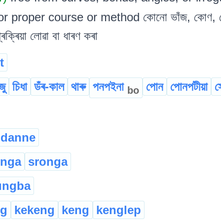
or proper course or method কোনো ভাঁজ, কোণ, বেঁ
প্ৰক্ৰিয়া লোৱা বা ধাৰণ কৰা
t
জু
চিধা
ডঁৰ-কাল
থাৰু
পনপইনা
পোন
পোনপটীয়া
স
bo
danne
enga
sronga
ungba
ng
kekeng
keng
kenglep