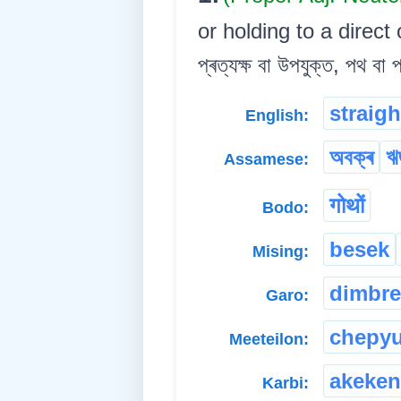
or holding to a direct 
প্ৰত্যক্ষ বা উপযুক্ত, পথ বা 
straigh
English:
অবক্ৰ
ঋ
Assamese:
गोथों
Bodo:
besek
Mising:
dimbr
Garo:
chepy
Meeteilon:
akeke
Karbi: