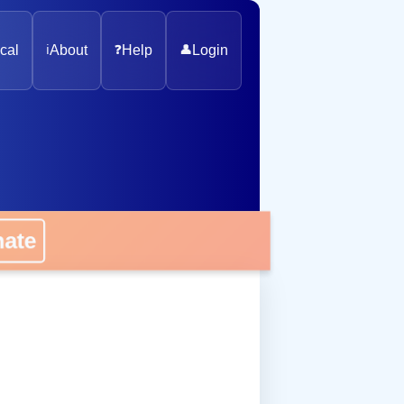
cal
ℹ️
About
❓
Help
👤
Login
onate