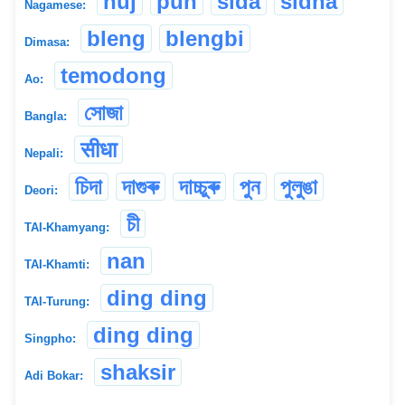
huj
pun
sida
sidha
Nagamese:
bleng
blengbi
Dimasa:
temodong
Ao:
সোজা
Bangla:
सीधा
Nepali:
চিদা
দাগুৰু
দাচ্চুৰু
পুন
পুলুঙা
Deori:
চী
TAI-Khamyang:
nan
TAI-Khamti:
ding ding
TAI-Turung:
ding ding
Singpho:
shaksir
Adi Bokar: