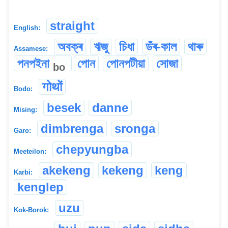
straight
English:
অবক্ৰ
ঋজু
চিধা
ডঁৰ-কাল
থাৰু
Assamese:
পনপইনা
পোন
পোনপটীয়া
সোজা
bo
गोथों
Bodo:
besek
danne
Mising:
dimbrenga
sronga
Garo:
chepyungba
Meeteilon:
akekeng
kekeng
keng
Karbi:
kenglep
uzu
Kok-Borok: