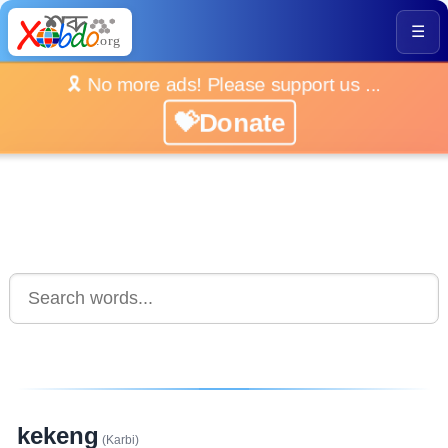
☰
🎗️ No more ads! Please support us ...
💝Donate
kekeng
(Karbi)