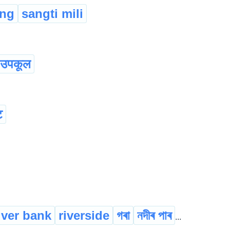
ung
sangti mili
उपकूल
ट
iver bank
riverside
গৰা
নদীৰ পাৰ
...