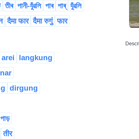
ট
তীৰ
পানী-যুঁৱলি
পাৰ
পাৰ্‌
যুঁৱলি
ोन
दैमा फार
दैमा रुगुं
फार
Descr
arei
langkung
inar
ng
dirgung
পাড়
तीर