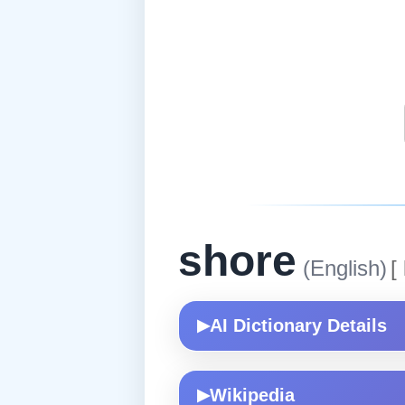
shore
(English)
[
AI Dictionary Details
▶
Wikipedia
▶