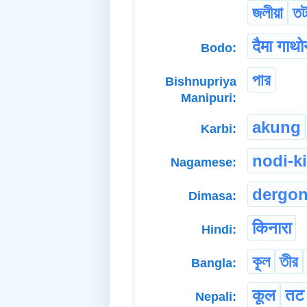
জলীয়া
ত
दैमा गाथ
Bodo:
পার
Bishnupriya
Manipuri:
akung
Karbi:
nodi-k
Nagamese:
dergo
Dimasa:
किनारा
Hindi:
কূল
তীর
Bangla:
कूल
तट
Nepali: