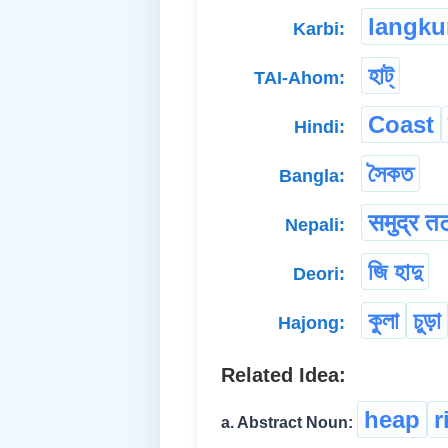
langk
Karbi:
হাট্
TAI-Ahom:
Coast
Hindi:
সৈকত
Bangla:
समुद्र त
Nepali:
জি হাদু
Deori:
কুলা
চুড়া
Hajong:
Related Idea:
heap
r
a. Abstract Noun: