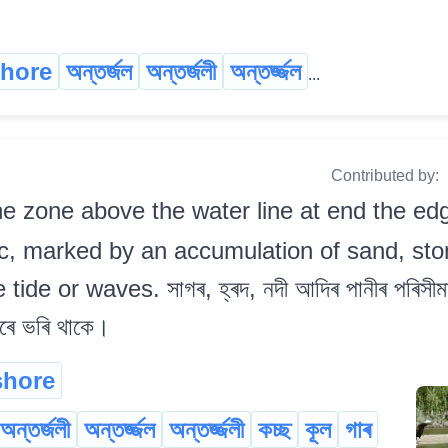
hore
অন্তৰ্জল
অন্তৰ্জলী
অন্তৰ্জ্জল
...
Contributed by:
e zone above the water line at end the ed
etc, marked by an accumulation of sand, sto
de or waves. সাগৰ, হ্ৰদ, নদী আদিৰ পানীৰ পৰিসীমাৰ
েৰে ভৰি থাকে।
shore
অন্তৰ্জলী
অন্তৰ্জ্জল
অন্তৰ্জ্জলী
কচ্ছ
কূল
গাৰ