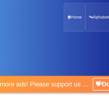
🏠
Home
🔤
Alphabeti
No more ads! Please support us ...
💝Do