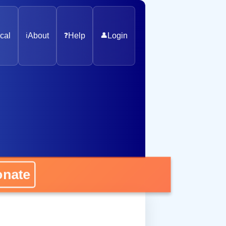
cal
ℹ️
About
❓
Help
👤
Login
nate