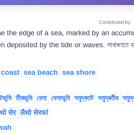
Contributed by:
e the edge of a sea, marked by an accumul
n deposited by the tide or waves. সাধাৰণতে বাল
coast
sea beach
sea shore
টভূমি
তীৰভূমি
বেলা
বেলাভূমি
সমুদ্ৰতট
সমুদ্ৰতীৰ
সমুদ
ैथो सेर
लैथो सेरफां
wah