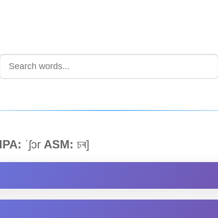
IPA:
ˈʃɔr
ASM:
চৰ]