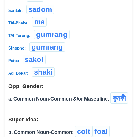
sado̱m
Santali:
ma
TAI-Phake:
gumrang
TAI-Turung:
gumrang
Singpho:
sakol
Paite:
shaki
Adi Bokar:
Opp. Gender:
কুনকী
a. Common Noun-Common &/or Masculine:
...
Super Idea:
colt
foal
b. Common Noun-Common: