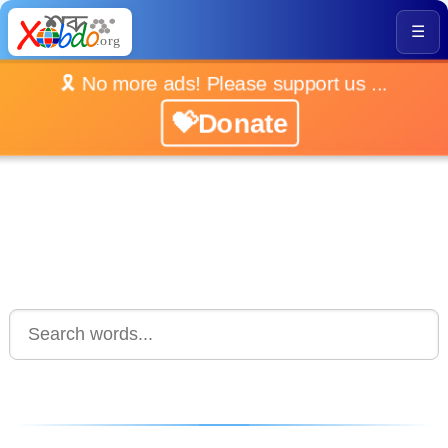
☰
🎗️ No more ads! Please support us ...
💝Donate