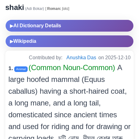
shaki
(Adi Bokar)
[
Roman:
ʃɑkɪ]
AI Dictionary Details
▶
Wikipedia
▶
Contributed by:
Anushka Das
on 2025-12-10
(Common Noun-Common)
A
1.
Animal
large hoofed mammal (Equus
caballus) having a short-haired coat,
a long mane, and a long tail,
domesticated since ancient times
and used for riding and for drawing or
carrying loads. চুটি নোম, দীঘল কেশৰ আৰু