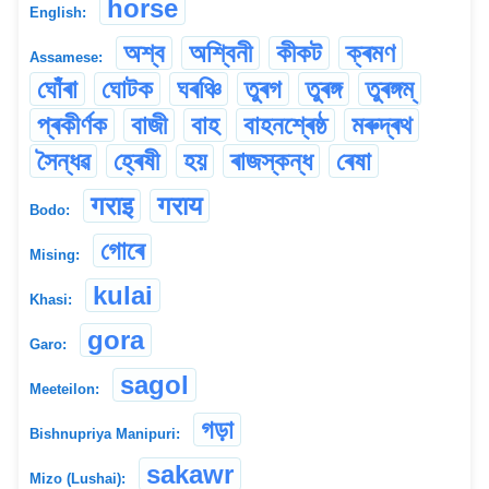
horse
English:
অশ্ব
অশ্বিনী
কীকট
ক্ৰমণ
Assamese:
ঘোঁৰা
ঘোটক
ঘৰঞ্চি
তুৰগ
তুৰঙ্গ
তুৰঙ্গম্
প্ৰকীৰ্ণক
বাজী
বাহ
বাহনশ্ৰেষ্ঠ
মৰুদ্ৰথ
সৈন্ধৱ
হ্ৰেষী
হয়
ৰাজস্কন্ধ
ৰেষা
गराइ
गराय
Bodo:
গোৰে
Mising:
kulai
Khasi:
gora
Garo:
sagol
Meeteilon:
গড়া
Bishnupriya Manipuri:
sakawr
Mizo (Lushai):