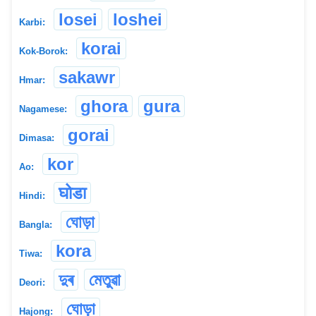
losei
loshei
Karbi:
korai
Kok-Borok:
sakawr
Hmar:
ghora
gura
Nagamese:
gorai
Dimasa:
kor
Ao:
घोडा
Hindi:
ঘোড়া
Bangla:
kora
Tiwa:
দুৰ
মেতুৱা
Deori:
ঘোড়া
Hajong: