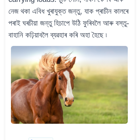
নেজ থকা এবিধ খুৰাযুক্ত জন্তু, যাক প্ৰাচীন কালৰে
পৰাই ঘৰচীয়া জন্তু হিচাপে উঠি ফুৰিবলৈ আৰু বস্তু-
বাহানি কঢ়িয়াবলৈ ব্যৱহাৰ কৰি অহা হৈছে ৷