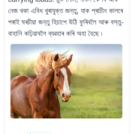
নেজ থকা এবিধ খুৰাযুক্ত জন্তু, যাক প্ৰাচীন কালৰে
পৰাই ঘৰচীয়া জন্তু হিচাপে উঠি ফুৰিবলৈ আৰু বস্তু-
বাহানি কঢ়িয়াবলৈ ব্যৱহাৰ কৰি অহা হৈছে ৷