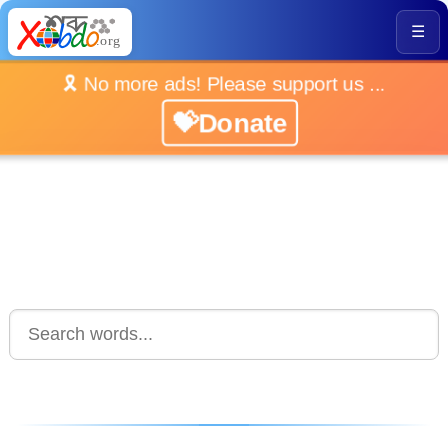
☰
🎗️ No more ads! Please support us ...
💝Donate