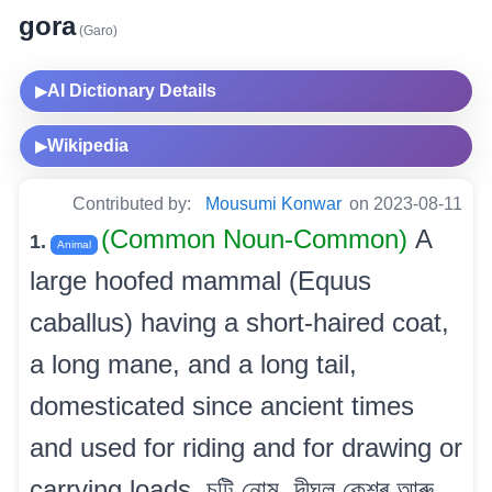
gora
(Garo)
AI Dictionary Details
▶
Wikipedia
▶
Contributed by:
Mousumi Konwar
on 2023-08-11
(Common Noun-Common)
A
1.
Animal
large hoofed mammal (Equus
caballus) having a short-haired coat,
a long mane, and a long tail,
domesticated since ancient times
and used for riding and for drawing or
carrying loads. চুটি নোম, দীঘল কেশৰ আৰু