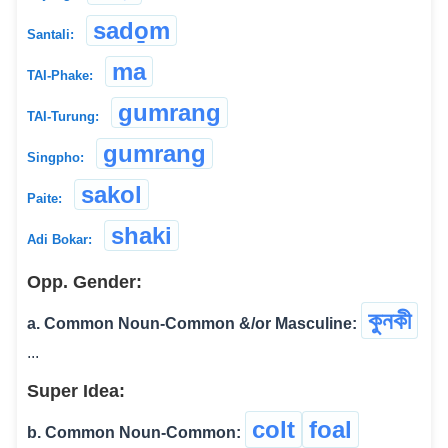
sado̱m
Santali:
ma
TAI-Phake:
gumrang
TAI-Turung:
gumrang
Singpho:
sakol
Paite:
shaki
Adi Bokar:
Opp. Gender:
কুনকী
a. Common Noun-Common &/or Masculine:
...
Super Idea:
colt
foal
b. Common Noun-Common: