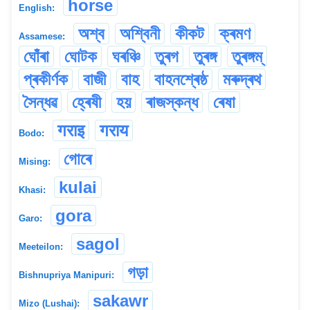
horse
English:
অশ্ব
অশ্বিনী
কীকট
ক্ৰমণ
Assamese:
ঘোঁৰা
ঘোটক
ঘৰঞ্চি
তুৰগ
তুৰঙ্গ
তুৰঙ্গম্
প্ৰকীৰ্ণক
বাজী
বাহ
বাহনশ্ৰেষ্ঠ
মৰুদ্ৰথ
সৈন্ধৱ
হ্ৰেষী
হয়
ৰাজস্কন্ধ
ৰেষা
गराइ
गराय
Bodo:
গোৰে
Mising:
kulai
Khasi:
gora
Garo:
sagol
Meeteilon:
গড়া
Bishnupriya Manipuri:
sakawr
Mizo (Lushai):