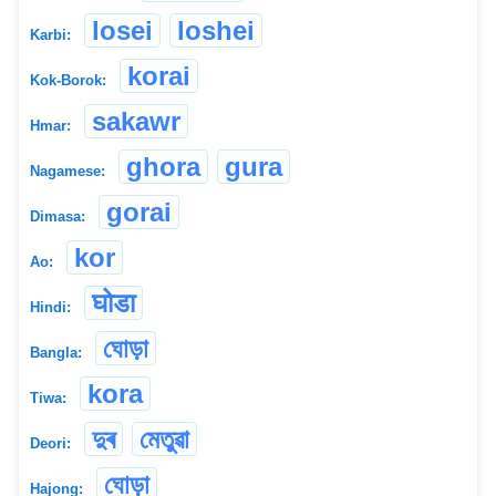
losei
loshei
Karbi:
korai
Kok-Borok:
sakawr
Hmar:
ghora
gura
Nagamese:
gorai
Dimasa:
kor
Ao:
घोडा
Hindi:
ঘোড়া
Bangla:
kora
Tiwa:
দুৰ
মেতুৱা
Deori:
ঘোড়া
Hajong: