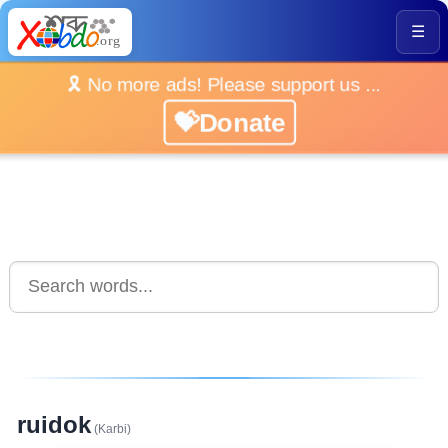
☰
🎗️ No more ads! Please support us ...
💝Donate
ruidok
(Karbi)