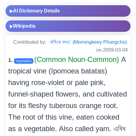
AI Dictionary Details
▶
Wikipedia
▶
Contributed by:
মৰ্ণিংকে ফাংচ` (Morningkeey Phangcho)
on 2009-03-04
(Common Noun-Common)
A
1.
Vegetables
tropical vine (Ipomoea batatas)
having rose-violet or pale pink,
funnel-shaped flowers, and cultivated
for its fleshy tuberous orange root.
The root of this vine, eaten cooked
as a vegetable. Also called yam. এবিধ