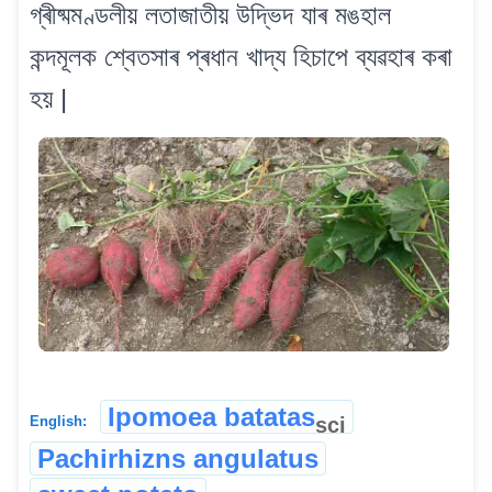
গ্ৰীষ্মমণ্ডলীয় লতাজাতীয় উদ্ভিদ যাৰ মঙহাল
কন্দমূলক শ্বেতসাৰ প্ৰধান খাদ্য হিচাপে ব্যৱহাৰ কৰা
হয় |
Ipomoea batatas
sci
English:
Pachirhizns angulatus