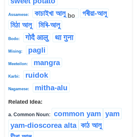
sweet potato
কাচাইখা আলু
গৰীয়া-আলু
bo
Assamese:
মিঠা আলু
মিৰি-আলু
गोदै आलु
था गुना
Bodo:
pagli
Mising:
mangra
Meeteilon:
ruidok
Karbi:
mitha-alu
Nagamese:
Related Idea:
common yam
yam
a. Common Noun:
yam-dioscorea alta
কাঠ আলু
চীনা আলু