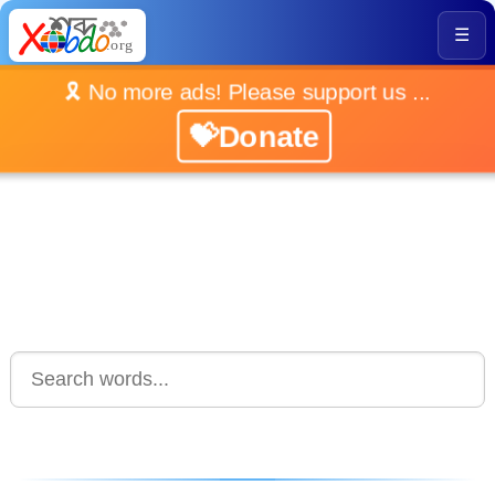
☰
🎗️ No more ads! Please support us ...
💝Donate