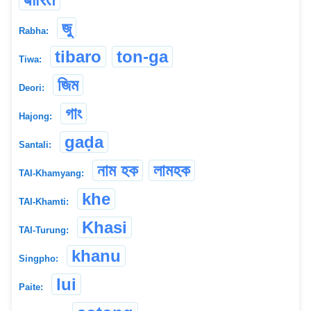
জু
Rabha:
tibaro
ton-ga
Tiwa:
জিম
Deori:
গাং
Hajong:
gaḍa
Santali:
নাম হক
লামহক
TAI-Khamyang:
khe
TAI-Khamti:
Khasi
TAI-Turung:
khanu
Singpho:
lui
Paite: