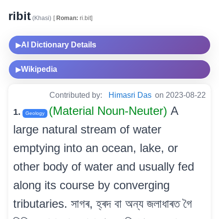
ribit
(Khasi)
[
Roman:
ri.bit]
AI Dictionary Details
▶
Wikipedia
▶
Contributed by:
Himasri Das
on 2023-08-22
(Material Noun-Neuter)
A
1.
Geology
large natural stream of water
emptying into an ocean, lake, or
other body of water and usually fed
along its course by converging
tributaries. সাগৰ, হ্ৰদ বা অন্য জলাধাৰত গৈ