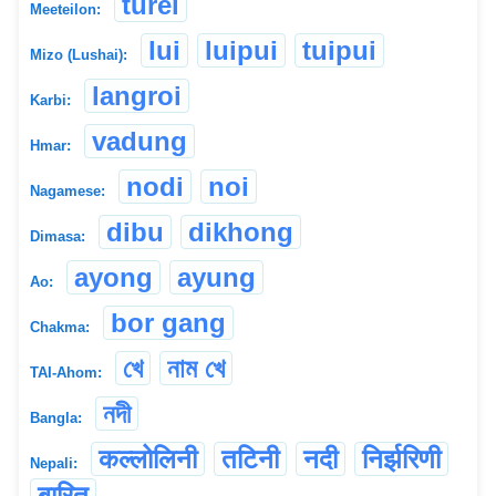
turel
Meeteilon:
lui
luipui
tuipui
Mizo (Lushai):
langroi
Karbi:
vadung
Hmar:
nodi
noi
Nagamese:
dibu
dikhong
Dimasa:
ayong
ayung
Ao:
bor gang
Chakma:
খে
নাম খে
TAI-Ahom:
নদী
Bangla:
कल्लोलिनी
तटिनी
नदी
निर्झरिणी
Nepali:
बारित