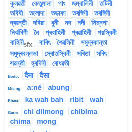
কূলৱতী
কেতুমালা
গাং
জম্বালিনী
তটিনী
তবিষী
তলোদা
তড়াকা
তৰঙ্গিণী
তৰঙ্গিনী
দ্ৰৱন্তী
দৰিয়া
ধুনী
নদ
নদী
নিম্নগা
নিৰ্ঝৰিণী
নৈ
প্ৰবাহিনী
প্ৰৱাহিনী
পয়স্বিনী
বাহিনী
বাৰিৎ
শৈৱলিনী
সমুদ্ৰকান্তা
sfx
সমুদ্ৰবল্লভা
স্ৰোতস্বিনী
সৰিতা
সৰিৎ
সৱন্তী
হ্ৰদিনী
ৰোধৱতী
दैमा
दैसा
Bodo:
a:né
abung
Mising:
ka wah bah
ribit
wah
Khasi:
chi dilmong
chibima
Garo:
chima
mong