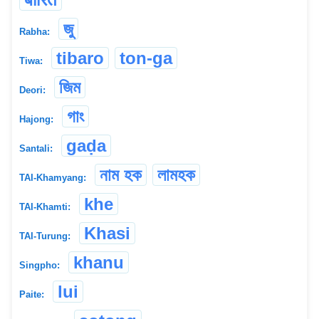
জু
Rabha:
tibaro
ton-ga
Tiwa:
জিম
Deori:
গাং
Hajong:
gaḍa
Santali:
নাম হক
লামহক
TAI-Khamyang:
khe
TAI-Khamti:
Khasi
TAI-Turung:
khanu
Singpho:
lui
Paite: