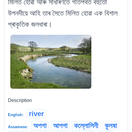
মিলিত হোৱা আৰু সাধাৰণতে গতিপথত বহুতো
উপনদীয়ে আহি তাৰ সৈতে মিলিত হোৱা এক বিশাল
প্ৰাকৃতিক জলধাৰা।
Description
river
English:
অপগা
আপগা
কল্লোলিনী
কূলষা
Assamese: