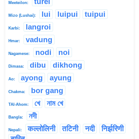
turel
Meeteilon:
lui
luipui
tuipui
Mizo (Lushai):
langroi
Karbi:
vadung
Hmar:
nodi
noi
Nagamese:
dibu
dikhong
Dimasa:
ayong
ayung
Ao:
bor gang
Chakma:
খে
নাম খে
TAI-Ahom:
নদী
Bangla:
कल्लोलिनी
तटिनी
नदी
निर्झरिणी
Nepali:
बारित