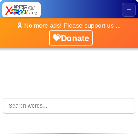
☰
🎗️ No more ads! Please support us ...
💝Donate