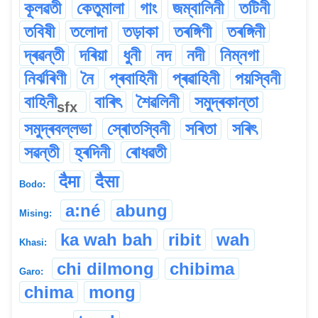
কূলৱতী
কেতুমালা
গাং
জম্বালিনী
তটিনী
তবিষী
তলোদা
তড়াকা
তৰঙ্গিণী
তৰঙ্গিনী
দ্ৰৱন্তী
দৰিয়া
ধুনী
নদ
নদী
নিম্নগা
নিৰ্ঝৰিণী
নৈ
প্ৰবাহিনী
প্ৰৱাহিনী
পয়স্বিনী
বাহিনী
বাৰিৎ
শৈৱলিনী
সমুদ্ৰকান্তা
sfx
সমুদ্ৰবল্লভা
স্ৰোতস্বিনী
সৰিতা
সৰিৎ
সৱন্তী
হ্ৰদিনী
ৰোধৱতী
दैमा
दैसा
Bodo:
a:né
abung
Mising:
ka wah bah
ribit
wah
Khasi:
chi dilmong
chibima
Garo:
chima
mong