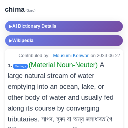
chima
(Garo)
AI Dictionary Details
▶
Wikipedia
▶
Contributed by:
Mousumi Konwar
on 2023-06-27
(Material Noun-Neuter)
A
1.
Geology
large natural stream of water
emptying into an ocean, lake, or
other body of water and usually fed
along its course by converging
tributaries. সাগৰ, হ্ৰদ বা অন্য জলাধাৰত গৈ