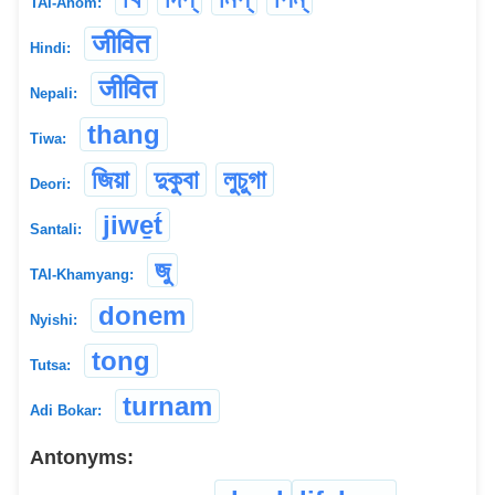
TAI-Ahom:
जीवित
Hindi:
जीवित
Nepali:
thang
Tiwa:
জিয়া
দুকুবা
লুচুগা
Deori:
jiwe̱t́
Santali:
জু
TAI-Khamyang:
donem
Nyishi:
tong
Tutsa:
turnam
Adi Bokar:
Antonyms: