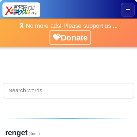
☰
🎗️ No more ads! Please support us ...
💝Donate
renget
(Karbi)