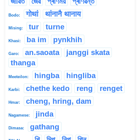
জীৱিত
জৈৱ
প্ৰাণময়
প্ৰাণৱন্ত
गोथां
थांनानै थानाय
Bodo:
tur
turne
Mising:
ba im
pynkhih
Khasi:
an.saoata
janggi skata
Garo:
thanga
hingba
hingliba
Meeteilon:
chethe kedo
reng
renget
Karbi:
cheng, hring, dam
Hmar:
jinda
Nagamese:
gathang
Dimasa:
খি
দিপ্
নিপ্
পিন্