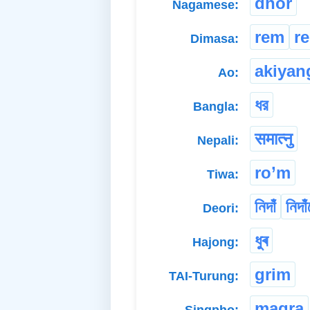
dhor
Nagamese:
rem
r
Dimasa:
akiyan
Ao:
ধর
Bangla:
समात्नु
Nepali:
ro’m
Tiwa:
নিদাঁ
নিদাঁ
Deori:
ধুৰ
Hajong:
grim
TAI-Turung:
magra