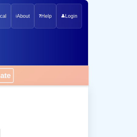
cal
ℹ️
About
❓
Help
👤
Login
onate