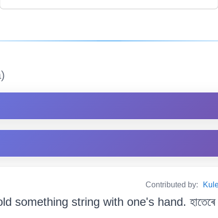
)
Contributed by:
Kul
ld something string with one's hand. হাতেৰে কোন