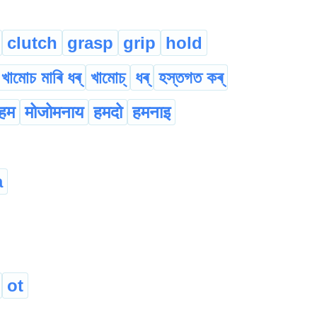
clutch
grasp
grip
hold
খামোচ মাৰি ধৰ্
খামোচ্
ধৰ্
হস্তগত কৰ্
 हम
मोजोमनाय
हमदो
हमनाइ
a
ot