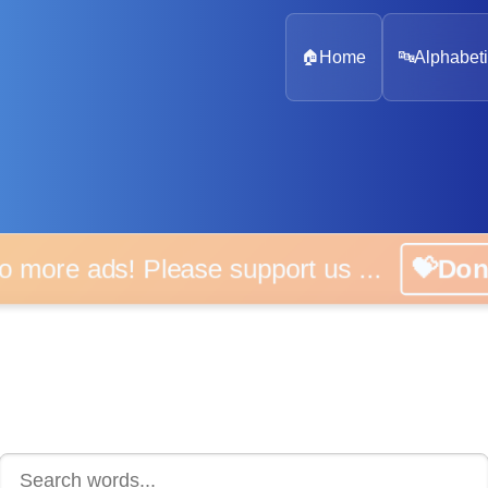
🏠
Home
🔤
Alphabeti
 more ads! Please support us ...
💝D