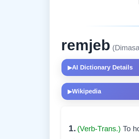
remjeb
(Dimasa
AI Dictionary Details
▶
Wikipedia
▶
1.
(Verb-Trans.)
To ho