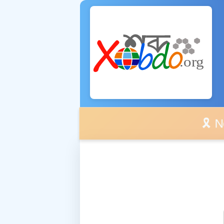
🎗️ No