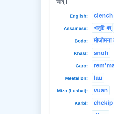
আন্।
clench
English:
খামুচি ধৰ্
Assamese:
मोजोमना
Bodo:
snoh
Khasi:
rem’m
Garo:
lau
Meeteilon:
vuan
Mizo (Lushai):
chekip
Karbi: