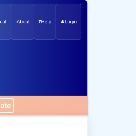
cal
ℹ️
About
❓
Help
👤
Login
nate