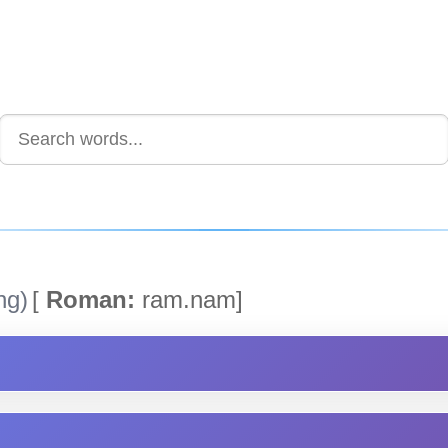
ng)
[
Roman:
ram.nam]