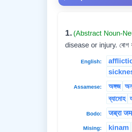
1.
(Abstract Noun-Ne
disease or injury. ৰোগ বা 
afflict
English:
sickne
অঙ্গজ
অন
Assamese:
ব্যামোহ
য
जब्रा ज
Bodo:
kinam
Mising: