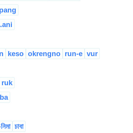
gpang
.ani
n
keso
okrengno
run-e
vur
ruk
-ba
-নিমা
চাবা