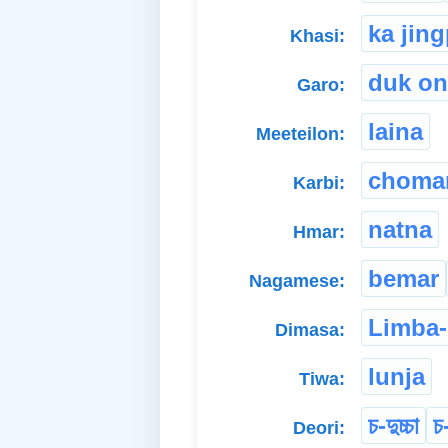
ka jin
Khasi:
duk on
Garo:
laina
Meeteilon:
choma
Karbi:
natna
Hmar:
bemar
Nagamese:
Limba
Dimasa:
lunja
Tiwa:
চ-দুচ্চা
চ
Deori: