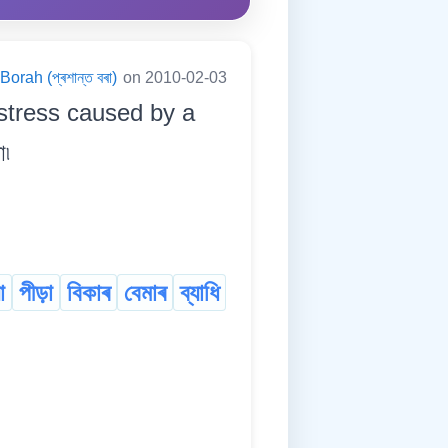
orah (প্ৰশান্ত বৰা)
on 2010-02-03
istress caused by a
া৷
া
পীড়া
বিকাৰ
বেমাৰ
ব্যাধি