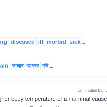
ing
diseased
ill
morbid
sick
...
ain
আজাৰ
আপৰহ
কষ্ট
...
Contributed by:
gher body temperature of a mammal cause