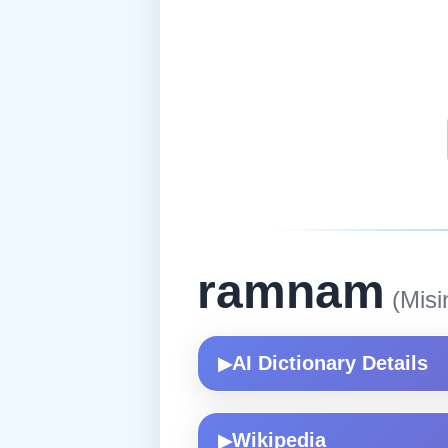
ramnam
(Misi
AI Dictionary Details
▶
Wikipedia
▶