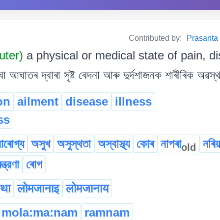
Contributed by:
Prasanta B
uter)
a physical or medical state of pain, d
আঘাতৰ দ্বাৰা সৃষ্ট বেদনা আৰু দুৰ্দশাজনক শাৰীৰিক অৱস্থ
ion
ailment
disease
illness
ss
াৰোগ্য
অসুখ
অসুস্থতা
অস্বাস্থ্য
কোৰ
নাপৰা
নৰিয়
old
ন্ত্রণা
ৰোগ
मथा
लोमजानाइ
लोमजानाय
mola:ma:nam
ramnam