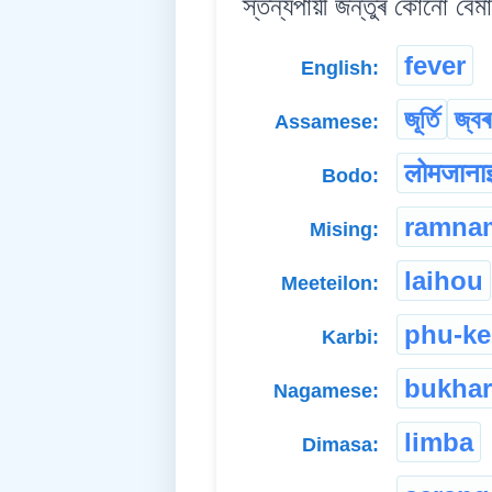
স্তন্যপায়ী জন্তুৰ কোনো বেমা
fever
English:
জূৰ্তি
জ্বৰ
Assamese:
लोमजाना
Bodo:
ramna
Mising:
laihou
Meeteilon:
phu-k
Karbi:
bukhar
Nagamese:
limba
Dimasa: