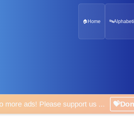
🏠
Home
🔤
Alphabeti
o more ads! Please support us ...
💝Do