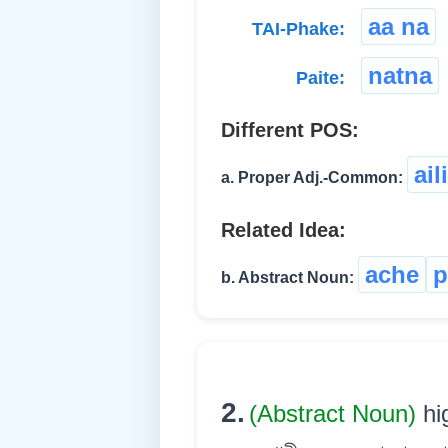
aa na
TAI-Phake:
natna
Paite:
Different POS:
ail
a. Proper Adj.-Common:
Related Idea:
ache
p
b. Abstract Noun:
2.
(Abstract Noun)
hi