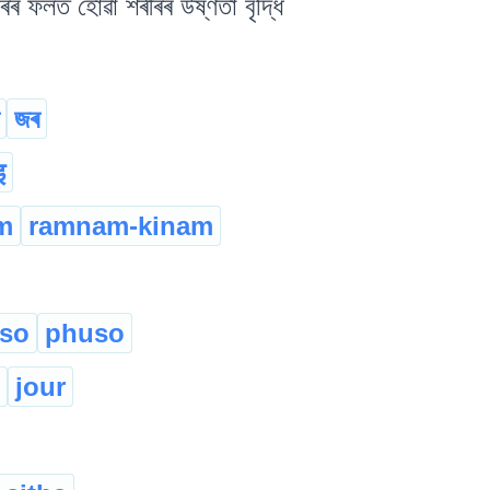
ৰৰ ফলত হোৱা শৰীৰৰ উষ্ণতা বৃদ্ধি
জৰ
इ
m
ramnam-kinam
eso
phuso
jour