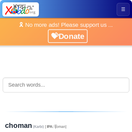
☰
🎗️ No more ads! Please support us ...
💝Donate
choman
(Karbi)
[
IPA:
t͡ʃoman]