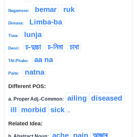
bemar
ruk
Nagamese:
Limba-ba
Dimasa:
lunja
Tiwa:
চ-দুচ্চা
চ-নিমা
চাবা
Deori:
aa na
TAI-Phake:
natna
Paite:
Different POS:
ailing
diseased
a. Proper Adj.-Common:
ill
morbid
sick
...
Related Idea:
ache
pain
আজাৰ
b. Abstract Noun: