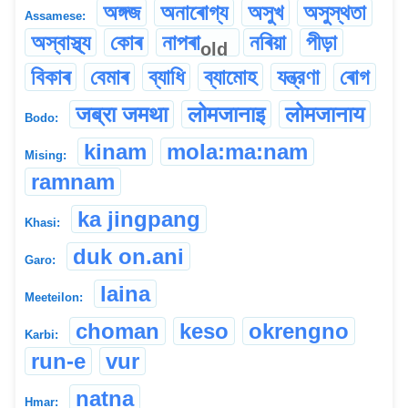
অঙ্গজ
অনাৰোগ্য
অসুখ
অসুস্থতা
Assamese:
অস্বাস্থ্য
কোৰ
নাপৰা
নৰিয়া
পীড়া
old
বিকাৰ
বেমাৰ
ব্যাধি
ব্যামোহ
যন্ত্রণা
ৰোগ
जब्रा जमथा
लोमजानाइ
लोमजानाय
Bodo:
kinam
mola:ma:nam
Mising:
ramnam
ka jingpang
Khasi:
duk on.ani
Garo:
laina
Meeteilon:
choman
keso
okrengno
Karbi:
run-e
vur
natna
Hmar: