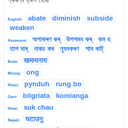
abate
diminish
subside
English:
weaken
অপাকৰণ কৰ্
উপশমন কৰ্
কম হ
Assamese:
তাপ মাৰ্
নাকচ কৰ
ন্যূনকৰণ
শাম কাট্
खमायनाय
Bodo:
ong
Mising:
pynduh
rung bo
Khasi:
bilgriata
komianga
Garo:
suk chau
Hmar:
घटाउनु
Nepali: