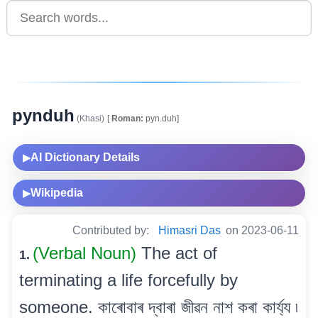
pynduh
(Khasi)
[
Roman:
pyn.duh]
AI Dictionary Details
▶
Wikipedia
▶
Contributed by:
Himasri Das
on 2023-06-11
(Verbal Noun)
The act of
1.
terminating a life forcefully by
someone. কাৰোবাৰ দ্বাৰা জীৱন নাশ কৰা কাৰ্য্য ৷