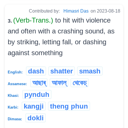
Contributed by:
Himasri Das
on 2023-08-18
(Verb-Trans.)
to hit with violence
3.
and often with a crashing sound, as
by striking, letting fall, or dashing
against something
dash
shatter
smash
English:
আছাৰ্
আফাল্
থেকেচ্
Assamese:
pynduh
Khasi:
kangji
theng phun
Karbi:
dokli
Dimasa: