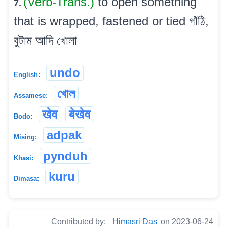
(Verb-Trans.)
to open something
7.
that is wrapped, fastened or tied গাঁঠি,
বুটাম আদি খোলা
undo
English:
খোল
Assamese:
खेव
बेखेव
Bodo:
adpak
Mising:
pynduh
Khasi:
kuru
Dimasa:
Contributed by:
Himasri Das
on 2023-06-24