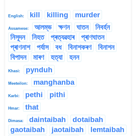
kill
killing
murder
English:
আলম্ভ
ক্ষণন
ঘাতন
নিবৰ্হন
Assamese:
নিসূদন
নিহত
প্ৰত্যৱহাৰ
প্ৰাণঘাতন
প্ৰাণনাশ
পৰ্যাস
বধ
বিনাশকৰণ
বিনাশন
বিপাদন
মাৰণ
হত্যা
হনন
pynduh
Khasi:
manghanba
Meeteilon:
pethi
pithi
Karbi:
that
Hmar:
daintaibah
dotaibah
Dimasa:
gaotaibah
jaotaibah
lemtaibah