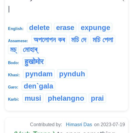
|
delete
erase
expunge
English:
অপলোপন কৰ
মচি দে
মচি পেলা
Assamese:
মচ্‌
মোহাৰ্
हुखोमोर
Bodo:
pyndam
pynduh
Khasi:
den`gala
Garo:
musi
phelangno
prai
Karbi:
Contributed by:
Himasri Das
on 2023-07-19