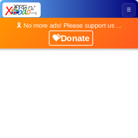
☰
🎗️ No more ads! Please support us ...
💝Donate