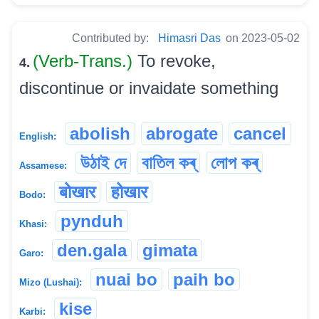
Contributed by:
Himasri Das
on 2023-05-02
(Verb-Trans.)
To revoke,
4.
discontinue or invaidate something
abolish
abrogate
cancel
English:
উঠাই দে
বাতিল কৰ্
লোপ কৰ্
Assamese:
बोखार
होखार
Bodo:
pynduh
Khasi:
den.gala
gimata
Garo:
nuai bo
paih bo
Mizo (Lushai):
kise
Karbi: