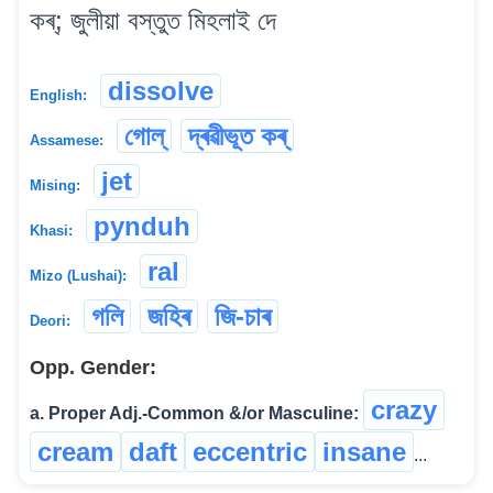
কৰ্; জুলীয়া বস্তুত মিহলাই দে
dissolve
English:
গোল্
দ্ৰৱীভূত কৰ্
Assamese:
jet
Mising:
pynduh
Khasi:
ral
Mizo (Lushai):
গলি
জহিৰ
জি-চাৰ
Deori:
Opp. Gender:
crazy
a. Proper Adj.-Common &/or Masculine:
cream
daft
eccentric
insane
...