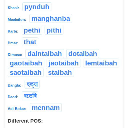
pynduh
Khasi:
manghanba
Meeteilon:
pethi
pithi
Karbi:
that
Hmar:
daintaibah
dotaibah
Dimasa:
gaotaibah
jaotaibah
lemtaibah
saotaibah
staibah
হত্যা
Bangla:
বতেৰি
Deori:
mennam
Adi Bokar:
Different POS: