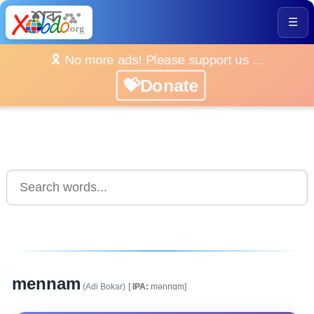
☰
🎗️ No more ads! Please support us ...
💝Donate
mennam
(Adi Bokar)
[
IPA:
mənnɑm]